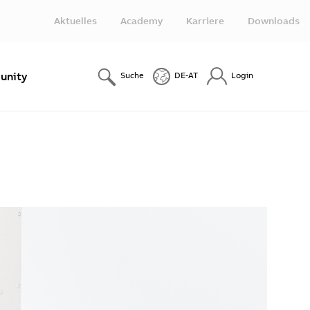
Aktuelles
Academy
Karriere
Downloads
nity
Suche
DE-AT
Login