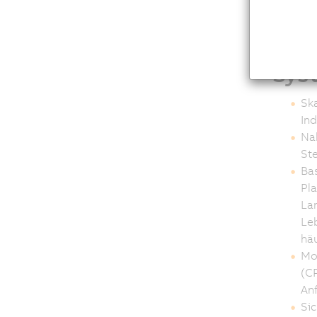
OEM
Sys
Ska
Ind
Na
St
Ba
Pla
Lan
Le
hä
Mod
(CP
An
Sic