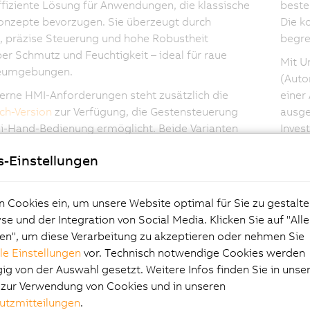
fiziente Lösung für Anwendungen, die klassische
beste
onzepte bevorzugen. Sie überzeugt durch
Die k
, präzise Steuerung und hohe Robustheit
begre
r Schmutz und Feuchtigkeit – ideal für raue
Mit U
ieumgebungen.
(Auto
rne HMI-Anforderungen steht zusätzlich die
einer 
ch-Version
zur Verfügung, die Gestensteuerung
ausge
i-Hand-Bedienung ermöglicht. Beide Varianten
Inves
ich flexibel integrieren – ob im Schaltschrank, am
s-Einstellungen
oder in hygienekritischen Bereichen.
n Cookies ein, um unsere Website optimal für Sie zu gestalte
e und der Integration von Social Media. Klicken Sie auf "All
en", um diese Verarbeitung zu akzeptieren oder nehmen Sie
lle Einstellungen
vor. Technisch notwendige Cookies werden
g von der Auswahl gesetzt. Weitere Infos finden Sie in unse
hlights Panel PC 2300
e zur Verwendung von Cookies und in unseren
utzmitteilungen
.