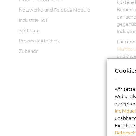
kostenef
Bedienk
Netzwerke und Feldbus Module
einfache
Industrial IoT
gegenübe
Software
Industr
Prozessleittechnik
Für mode
Multitou
Zubehör
und Zwe
lassen s
Cookie
Tragarm 
Wir setze
Webanalys
akzeptier
individue
unabhängi
Hig
Richtlini
Datensch