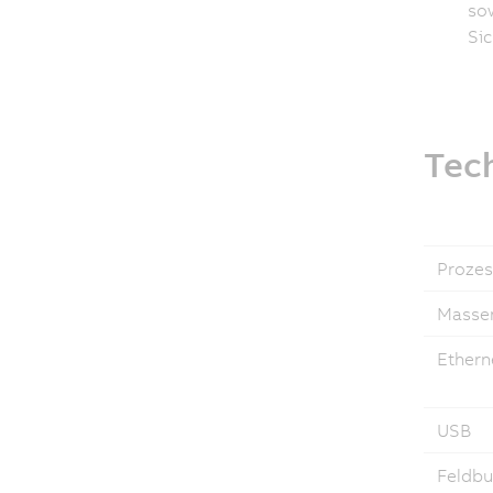
sow
Si
Tec
Prozes
Massen
Ethern
USB
Feldbu