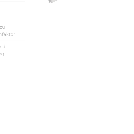
 zu
faktor
und
ng