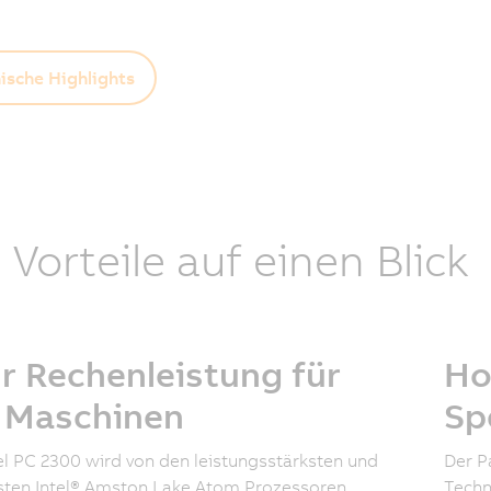
ische Highlights
e Vorteile auf einen Blick
r Rechenleistung für
Ho
e Maschinen
Sp
l PC 2300 wird von den leistungsstärksten und
Der P
ten Intel® Amston Lake Atom Prozessoren
Techn