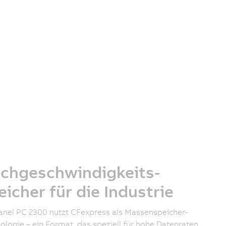
chgeschwindigkeits-
eicher für die Industrie
anel PC 2300 nutzt CFexpress als Massenspeicher-
ologie – ein Format, das speziell für hohe Datenraten