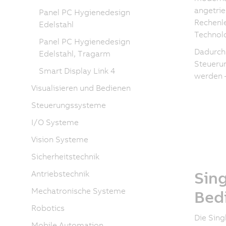
angetrie
Panel PC Hygienedesign
Rechenle
Edelstahl
Technolo
Panel PC Hygienedesign
Dadurch 
Edelstahl, Tragarm
Steuerun
Smart Display Link 4
werden –
Visualisieren und Bedienen
Steuerungssysteme
I/O Systeme
Vision Systeme
Sicherheitstechnik
Sin
Antriebstechnik
Mechatronische Systeme
Bed
Robotics
Die Sing
Mobile Automation