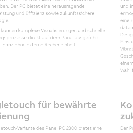
ben. Der PC bietet eine herausragende
und i
istung und Effizienz sowie zukunftssichere
ermög
gie.
eine 
daten
können komplexe Visualisierungen und schnelle
Desig
gsprozesse direkt auf dem Panel ausgeführt
Einsa
 ganz ohne externe Recheneinheit.
Vibra
Gesch
einem
Wahl 
gletouch für bewährte
Ko
ienung
zu
letouch-Variante des Panel PC 2300 bietet eine
Der P