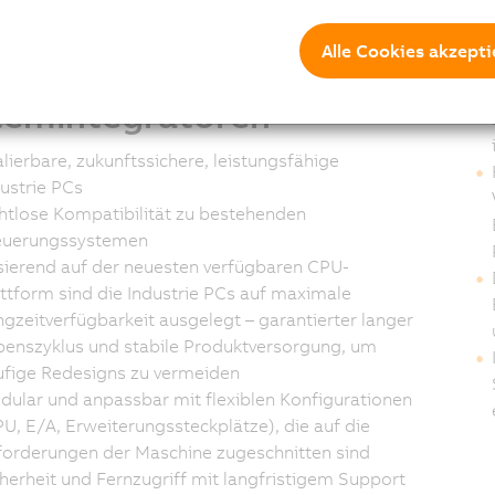
Alle Cookies akzepti
s und
Ku
temintegratoren
lierbare, zukunftssichere, leistungsfähige
ustrie PCs
htlose Kompatibilität zu bestehenden
euerungssystemen
sierend auf der neuesten verfügbaren CPU-
ttform sind die Industrie PCs auf maximale
gzeitverfügbarkeit ausgelegt – garantierter langer
benszyklus und stabile Produktversorgung, um
ufige Redesigns zu vermeiden
ular und anpassbar mit flexiblen Konfigurationen
U, E/A, Erweiterungssteckplätze), die auf die
forderungen der Maschine zugeschnitten sind
herheit und Fernzugriff mit langfristigem Support