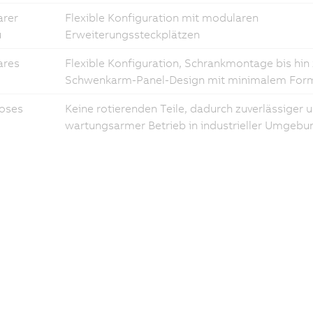
rer
Flexible Konfiguration mit modularen
u
Erweiterungssteckplätzen
ares
Flexible Konfiguration, Schrankmontage bis hin
Schwenkarm-Panel-Design mit minimalem Form
loses
Keine rotierenden Teile, dadurch zuverlässiger 
wartungsarmer Betrieb in industrieller Umgebu