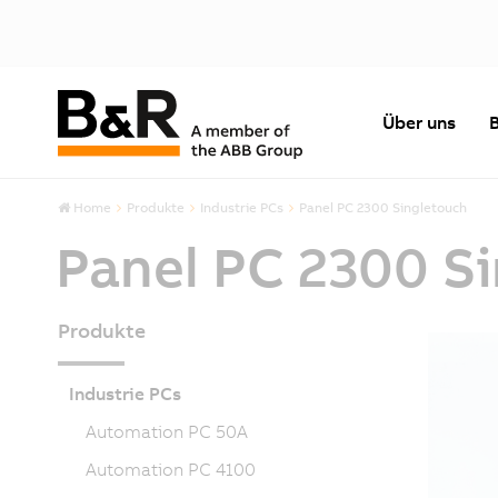
Über uns
Home
Produkte
Industrie PCs
Panel PC 2300 Singletouch
Panel PC 2300 S
Produkte
Industrie PCs
Automation PC 50A
Automation PC 4100