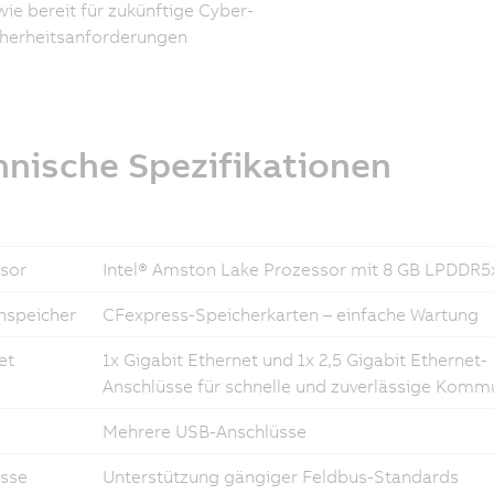
ie bereit für zukünftige Cyber-
cherheitsanforderungen
hnische Spezifikationen
sor
Intel® Amston Lake Prozessor mit 8 GB LPDDR
speicher
CFexpress-Speicherkarten – einfache Wartung
et
1x Gigabit Ethernet und 1x 2,5 Gigabit Ethernet-
Anschlüsse für schnelle und zuverlässige Komm
Mehrere USB-Anschlüsse
sse
Unterstützung gängiger Feldbus-Standards