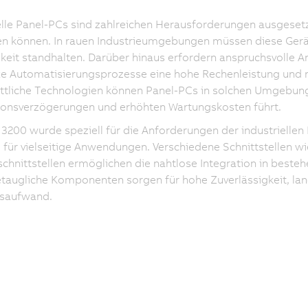
elle Panel-PCs sind zahlreichen Herausforderungen ausgesetzt
en können. In rauen Industrieumgebungen müssen diese Gerä
keit standhalten. Darüber hinaus erfordern anspruchsvolle
 Automatisierungsprozesse eine hohe Rechenleistung und na
ittliche Technologien können Panel-PCs in solchen Umgebung
ionsverzögerungen und erhöhten Wartungskosten führt.
3200 wurde speziell für die Anforderungen der industriellen D
 für vielseitige Anwendungen. Verschiedene Schnittstellen wi
chnittstellen ermöglichen die nahtlose Integration in best
etaugliche Komponenten sorgen für hohe Zuverlässigkeit, lan
saufwand.