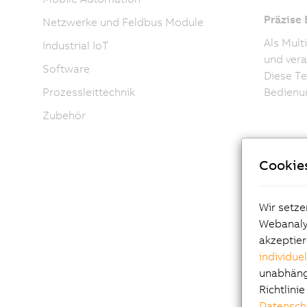
Präzise 
Netzwerke und Feldbus Module
Als Mult
Industrial IoT
und vera
Software
Diese Te
Bedienun
Prozessleittechnik
Zubehör
Cookie
Wir setze
Webanalys
Per
akzeptier
individue
ma
unabhängi
Richtlini
Datensch