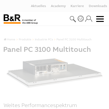
Aktuelles
Academy
Karriere
Downloads
Home
Produkte
Industrie PCs
Panel PC 3100 Multitouch
Panel PC 3100 Multitouch
Weites Performancespektrum