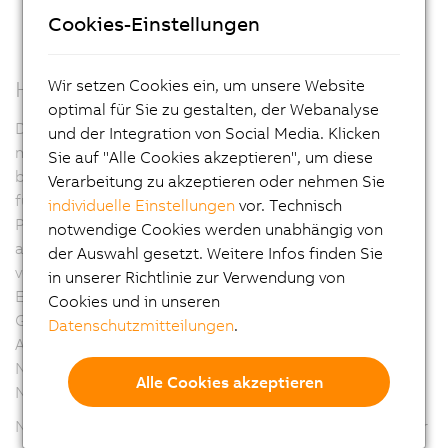
Cookies-Einstellungen
Wir setzen Cookies ein, um unsere Website
Hohe Flexibilität durch Modularität
optimal für Sie zu gestalten, der Webanalyse
Die Panel PC 3100 Geräte weisen eine Vielzahl an
und der Integration von Social Media. Klicken
modularen Schnittstellenoptionen auf. So können auf
Sie auf "Alle Cookies akzeptieren", um diese
bis zu drei Steckplätzen verschiedene Interfacekarten
Verarbeitung zu akzeptieren oder nehmen Sie
für serielle Schnittstellen, Ethernet, CAN und
individuelle Einstellungen
vor. Technisch
POWERLINK betrieben werden. Die Steckplätze können
notwendige Cookies werden unabhängig von
auch für eine USV-Lösung oder Audio-Schnittstellen
der Auswahl gesetzt. Weitere Infos finden Sie
verwendet werden.
in unserer Richtlinie zur Verwendung von
Eine PCIe/SATA-Schnittstelle bietet eine SDL4-
Cookies und in unseren
Grafikoption zusätzlich zum onboard SDL/DVI-
Datenschutzmitteilungen
.
Anschluss oder einen zweiten POWERLINK Managing
Node zur Datenerfassung von zwei getrennten
Alle Cookies akzeptieren
Netzwerken.
Neben den für Industrie-PCs standardmäßigen Slots für