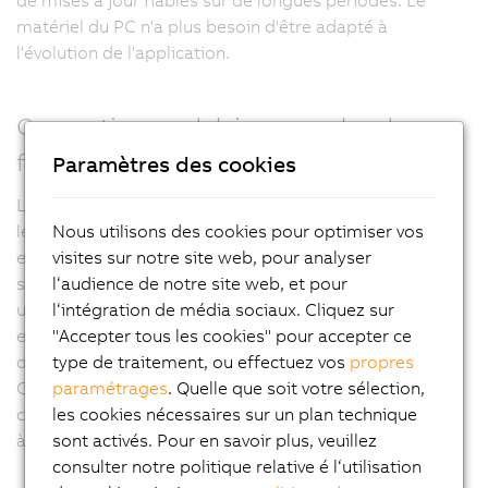
de mises à jour fiables sur de longues périodes. Le
matériel du PC n'a plus besoin d'être adapté à
l'évolution de l'application.
Conception modulaire pour plus de
flexibilité
Paramètres des cookies
Les Panel PC 3100 offrent un large choix d'options avec
Nous utilisons des cookies pour optimiser vos
leurs modules d'interface. Ils présentent deux
visites sur notre site web, pour analyser
emplacements pouvant héberger des cartes d'interface
l‘audience de notre site web, et pour
série, Ethernet, CAN ou POWERLINK. Un module UPS et
l‘intégration de média sociaux. Cliquez sur
une interface audio sont également proposés pour ces
"Accepter tous les cookies" pour accepter ce
emplacements. Les Panel 3100 PC sont fournis avec
type de traitement, ou effectuez vos
propres
deux supports de données au format industriel CFast.
paramétrages
. Quelle que soit votre sélection,
Ces cartes CFast offrent une capacité de stockage
les cookies nécessaires sur un plan technique
conséquente (jusqu'à 256 Go / carte) et se prêtent bien
sont activés. Pour en savoir plus, veuillez
à une utilisation comme système RAID.
consulter notre politique relative é l‘utilisation