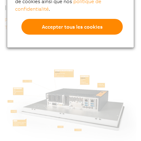
de cookies ainsi que nos
politique de
Informations supplémentaires
confidentialité
.
Panel PC 3100 single-touch
Accepter tous les cookies
Technologies multi-touch