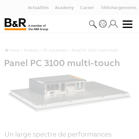
Actualités
Academy
Career
Téléchargements
Home
Produits
PC industriels
Panel PC 3100 multi-touch
Panel PC 3100 multi-touch
Un large spectre de performances