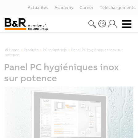
Actualités
Academy
Career
Téléchargements
Home
Produits
PC industriels
Panel PC hygiéniques inox sur
potence
Panel PC hygiéniques inox
sur potence