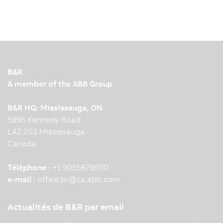
B&R
A member of the ABB Group
B&R HQ: Mississauga, ON
5895 Kennedy Road
L4Z 2G3 Mississauga
Canada
Téléphone :
+1 9055679500
e-mail :
office.br
@
ca.abb.com
Actualités de B&R par email