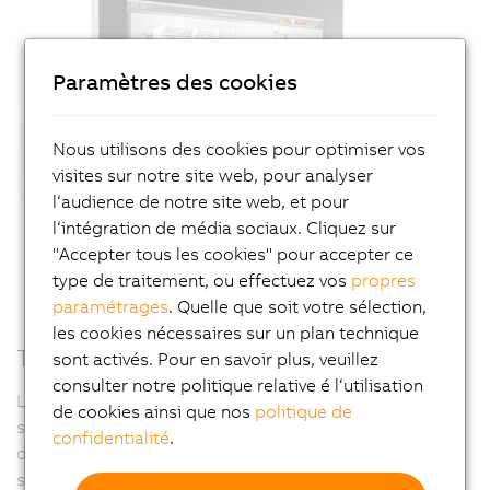
Paramètres des cookies
Nous utilisons des cookies pour optimiser vos
visites sur notre site web, pour analyser
l‘audience de notre site web, et pour
l‘intégration de média sociaux. Cliquez sur
"Accepter tous les cookies" pour accepter ce
type de traitement, ou effectuez vos
propres
paramétrages
. Quelle que soit votre sélection,
les cookies nécessaires sur un plan technique
Touches à anneaux lumineux
sont activés. Pour en savoir plus, veuillez
consulter notre politique relative é l‘utilisation
Les touches intégrées à anneaux lumineux peuvent
de cookies ainsi que nos
politique de
s'éclairer de différentes couleurs et être munies
confidentialité
.
d'étiquettes individuelles sur lesquels figurent des
symboles, des nombres ou du texte.