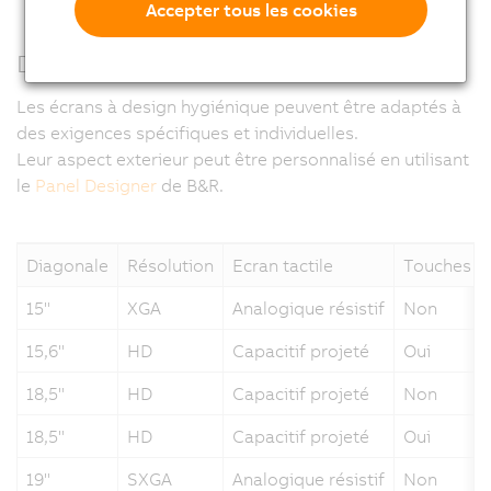
Accepter tous les cookies
Design personnalisé
Les écrans à design hygiénique peuvent être adaptés à
des exigences spécifiques et individuelles.
Leur aspect exterieur peut être personnalisé en utilisant
le
Panel Designer
de B&R.
Diagonale
Résolution
Ecran tactile
Touches à
15"
XGA
Analogique résistif
Non
15,6"
HD
Capacitif projeté
Oui
18,5"
HD
Capacitif projeté
Non
18,5"
HD
Capacitif projeté
Oui
19"
SXGA
Analogique résistif
Non