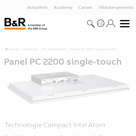
Actualités
Academy
Career
Téléchargements
Home
Produits
PC industriels
Panel PC 2200 single-touch
Panel PC 2200 single-touch
Technologie Compact Intel Atom