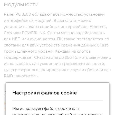
модульности
Panel PC 3100 обладают возможностью установки
интерфейсных модулей. В два слота можно
установить платы серийных интерфейсов, Ethernet,
CAN или POWERLINK. Слоты можно задействовать
для ИБП или аудио-карты. ПК также поставляется со
слотами для двух устройств хранения данных CFast
промышленного уровня. Каждый из слотов
поддерживает CFast карты до 256 Гб, которые можно
использовать для ускорения производительности,
нужд резервного копирования в случаи сбоя или как
RAID-накопитель.
Настройки файлов cookie
Дополнительная информация
Panel PC 3100 (сингл-тач)
Мы используем файлы cookie для
Технология мультикасания
оптимизации нашего веб-сайта в интересах