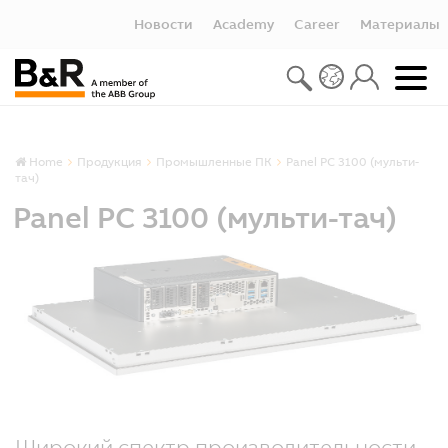
Новости
Academy
Career
Материалы
Home
Продукция
Промышленные ПК
Panel PC 3100 (мульти-
тач)
Panel PC 3100 (мульти-тач)
Широкий спектр производительности