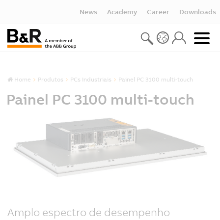
News
Academy
Career
Downloads
Home
Produtos
PCs Industriais
Painel PC 3100 multi-touch
Painel PC 3100 multi-touch
Amplo espectro de desempenho