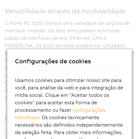
Versatilidade através da modularidade
O Panel PC 3100 oferece uma variedade de opções de
interface modular. Os dois slots podem acomodar
placas de interfaces seriais, Ethernet, CAN e
POWERLINK. Os slots também podem ser utilizados
para soluções UPS, interface de audio e memória M.2. O
Configurações de cookies
PC industrial também vem com slots para dois
dispositivos de armazenamento de dados CFast com
robustez industrial. Com até 256 GB cada, os cartões
Usamos cookies para otimizar nosso site para
CFast podem ser utilizados para aumentar o
você, para análise da web e para integração de
desempenho, como proteção de backup contra falhas
mídia social. Clique em "Aceitar todos os
ou como um conjunto RAID.
cookies" para aceitar esta forma de
processamento ou fazer
configurações
individuais
. Os cookies tecnicamente
Informações adicionais
necessários são definidos independentemente
Panel PC 3100 single-touch
da seleção feita. Para obter mais informações,
Tecnologia multi-touch