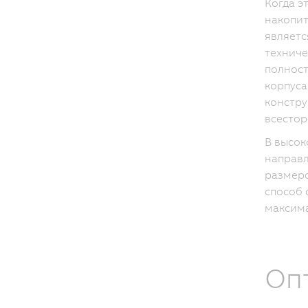
Когда э
накопит
являетс
техниче
полност
корпуса
констру
всестор
В высок
направл
размеро
способ 
максима
Оп