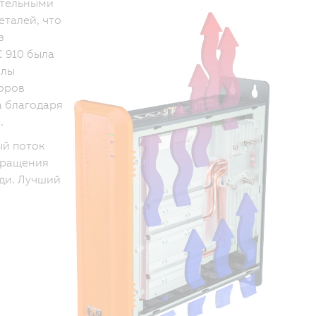
отельными
талей, что
з
 910 была
елы
оров
а благодаря
.
ый поток
кращения
ди. Лучший