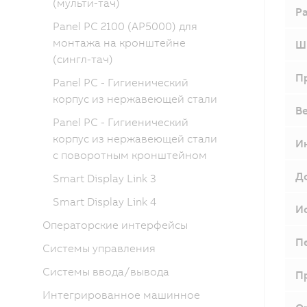
(мульти-тач)
Р
Panel PC 2100 (AP5000) для
монтажа на кронштейне
Ш
(сингл-тач)
П
Panel PC - Гигиенический
корпус из нержавеющей стали
В
Panel PC - Гигиенический
корпус из нержавеющей стали
И
с поворотным кронштейном
Д
Smart Display Link 3
Smart Display Link 4
И
Операторские интерфейсы
П
Системы управления
Системы ввода/вывода
П
Интегрированное машинное