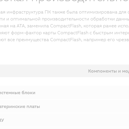
ая инфраструктура ПК также была оптимизирована для
и и оптимальной производительности обработки данных
ная на ATA, заменила CompactFlash, которая ранее испол
яют форм-фактор карты CompactFlash с быстрым интерф
ют все преимущества CompactFlash, например его чрез
Компоненты и мо
истемные блоки
атеринские платы
ЗУ