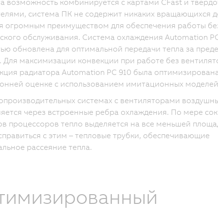
та возможность комбинируется с картами CFast и тверд
елями, система ПК не содержит никаких вращающихся де
я огромным преимуществом для обеспечения работы бе
ского обслуживания. Система охлаждения Automation PC
ью обновлена для оптимальной передачи тепла за пред
. Для максимизации конвекции при работе без вентилят
кция радиатора Automation PC 910 была оптимизирован
онней оценке с использованием имитационных моделей
опроизводительных системах с вентиляторами воздушн
яется через встроенные ребра охлаждения. По мере со
в процессоров тепло выделяется на все меньшей площа
справиться с этим – тепловые трубки, обеспечивающие
льное рассеяние тепла.
тимизированный