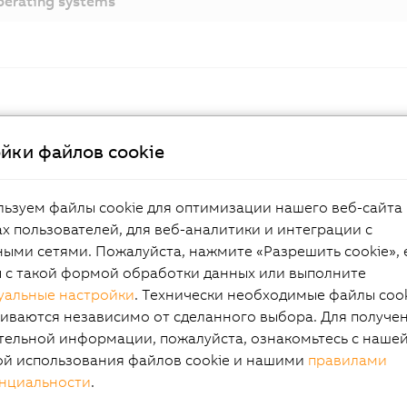
erating systems
огоядерный
йки файлов cookie
та появления процессоров Core Duo многоядерный подх
ьзуем файлы cookie для оптимизации нашего веб-сайта 
нтом для дальнейшего развития процессорной техноло
х пользователей, для веб-аналитики и интеграции с
ув физических ограничений, одноядерные процессоры 
ыми сетями. Пожалуйста, нажмите «Разрешить cookie», 
овышать производительность без значительного увелич
ы с такой формой обработки данных или выполните
отребления. Многоядерные процессоры урегулировали 
уальные настройки
. Технически необходимые файлы coo
т интересов, позволив большей производительности ид
иваются независимо от сделанного выбора. Для получе
более эффективным использованием энергии. Последнее
тельной информации, пожалуйста, ознакомьтесь с наше
ore i, использованное в системах Automation PC 910, вкл
ой использования файлов cookie и нашими
правилами
 выбор высокопроизводительных двух- и четырехъядерн
нциальности
.
оров. Сюда входят несколько версий с низким