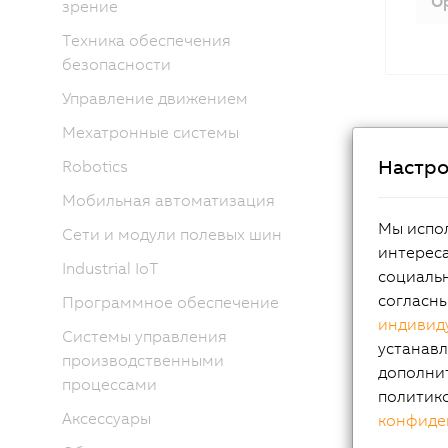
Op
зрение
Техника обеспечения
безопасности
Управление движением
Мехатронные системы
Мн
Настро
Robotics
Мобильная автоматизация
С момен
Мы испол
Сети и модули полевых шин
фундаме
интереса
Industrial IoT
Достигн
социальн
могли п
согласн
Программное обеспечение
энергоп
индивид
Системы управления
конфлик
устанавл
производственными
руку с 
дополни
процессами
серии C
политик
богатый
Аксессуары
конфиде
процесс