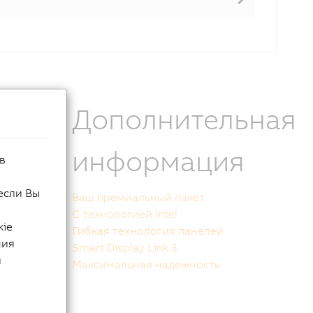
Дополнительная
информация
од стал
в
гии.
больше не
если Вы
Ваш премиальный пакет
ения
С технологией Intel
этот
kie
Гибкая технология панелей
ти рука об
ния
Smart Display Link 3
 поколение
й
Максимальная надежность
ючает
ых