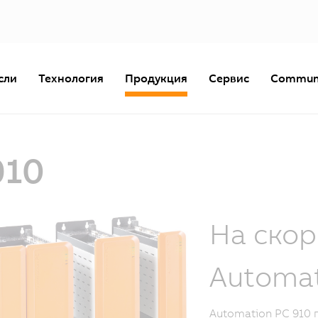
сли
Технология
Продукция
Сервис
Commun
910
На скор
Automat
Automation PC 910