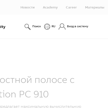
Новости
Academy
Career
Материалы
ity
Поиск
RU
Вход в систему
остной полосе с
ion PC 910
 предлагает максимальную вычислительную