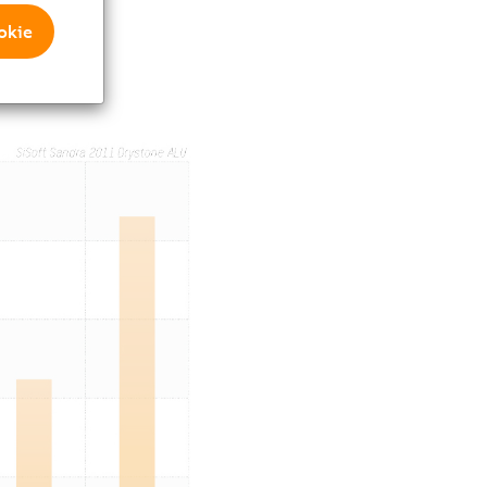
 без
okie