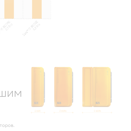
сшим
торов.