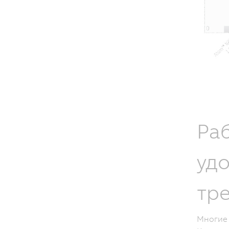
Раб
уд
тр
Многие 