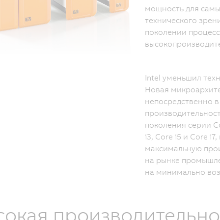
мощность для самы
технического зрени
поколении процессо
высокопроизводит
Intel уменьшил тех
Новая микроархите
непосредственно в
производительност
поколения серии Co
i3, Core i5 и Core 
максимальную прои
на рынке промышле
на минимально во
сокая производительно