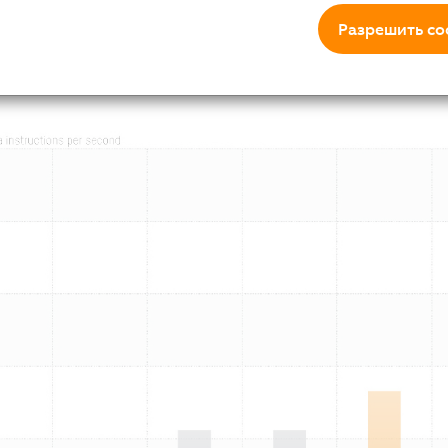
отреблением, позволяющих Automation PC 910 работать
Разрешить co
торов даже с Core i7.