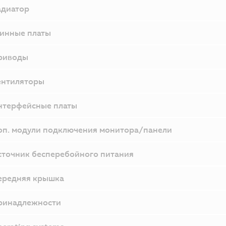
адиатор
инные платы
риводы
ентиляторы
нтерфейсные платы
оп. модули подключения монитора/панели
сточник бесперебойного питания
ередняя крышка
ринадлежности