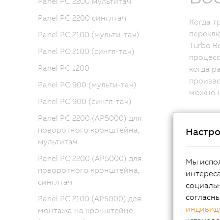
Panel PC 2200 мультитач
Panel PC 2200 синглтач
Когда т
переклю
Panel PC 2100 (мульти-тач)
Turbo B
Panel PC 2100 (сингл-тач)
процесс
Panel PC 1200
когда р
произво
Panel PC 900 (мульти-тач)
можно н
Panel PC 900 (сингл-тач)
Panel PC 2200 (AP5000) для
поворотного кронштейна,
Настро
мультитач
Panel PC 2200 (AP5000) для
Мы испол
поворотного кронштейна,
интереса
синглтач
социальн
согласн
Panel PC 2100 (AP5000) для
индивид
монтажа на кронштейне