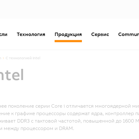
сли
Технология
Продукция
Сервис
Commun
n
С технологией Intel
ntel
ее поколение серии Core i отличается многоядерной ми
ние к графике процессоры содержат ядра, контроллер п
ивает DDR3 с тактовой частотой, повышенной до 1600 
и между процессором и DRAM.