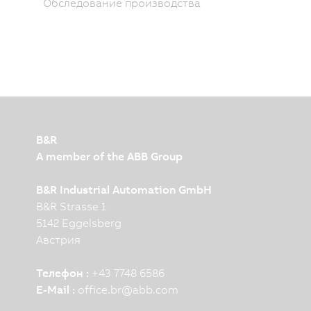
Обследование производства
B&R
A member of the ABB Group
B&R Industrial Automation GmbH
B&R Strasse 1
5142 Eggelsberg
Австрия
Телефон :
+43 7748 6586
E-Mail :
office.br
@
abb.com