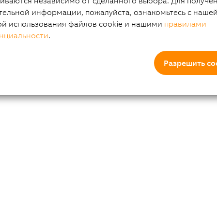
иваются независимо от сделанного выбора. Для получе
тельной информации, пожалуйста, ознакомьтесь с наше
ой использования файлов cookie и нашими
правилами
нциальности
.
Разрешить co