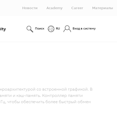
Новости
Academy
Career
Материалы
ity
Поиск
RU
Вход в систему
кроархитектурой со встроенной графикой. В
амяти и кэш-память. Контроллер памяти
МГц, чтобы обеспечить более быстрый обмен