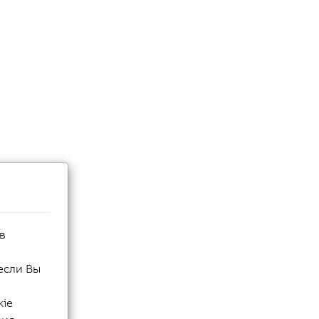
в
если Вы
kie