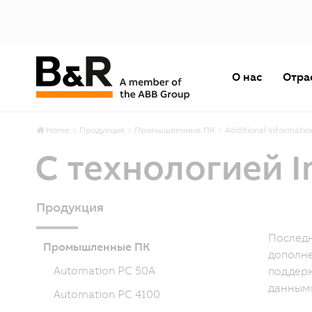
О нас
Отра
Home
Продукция
Промышленные ПК
Additional Informatio
С технологией I
Продукция
Последн
Промышленные ПК
дополне
Automation PC 50A
поддерж
данным
Automation PC 4100