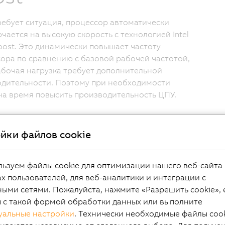
ребует ситуация, процессор автоматически
чается на высокую скорость с технологией Intel
oost. Это динамически повышает частоту
ора по сравнению с базовой рабочей частотой,
абочая нагрузка требует дополнительной
дительности. Поэтому при необходимости
а время повысить производительность ЦПУ.
йки файлов cookie
ьзуем файлы cookie для оптимизации нашего веб-сайта 
х пользователей, для веб-аналитики и интеграции с
ыми сетями. Пожалуйста, нажмите «Разрешить cookie», 
ы с такой формой обработки данных или выполните
уальные настройки
. Технически необходимые файлы coo