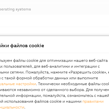
erating systems
йки файлов cookie
Documentation
ьзуем файлы cookie для оптимизации нашего веб-сайта 
Automation PC 2200 user's manual
х пользователей, для веб-аналитики и интеграции с
ыми сетями. Пожалуйста, нажмите «Разрешить cookie», 
ы с такой формой обработки данных или выполните
уальные настройки
. Технически необходимые файлы coo
icative in all directions
иваются независимо от сделанного выбора. Для получе
тельной информации, пожалуйста, ознакомьтесь с наше
ой использования файлов cookie и нашими
правилами
нциальности
.
raphics performance