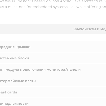
ovative PC design is based on Intel Apollo Lake architectur
ts a milestone for embedded systems – all while offering an
Компоненты и мо
ередние крышки
истемные блоки
оп. модули подключения монитора/панели
нтерфейсные платы
ast cards
ринадлежности