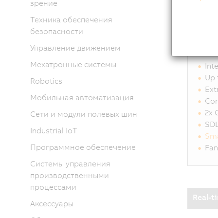
зрение
Техника обеспечения
безопасности
Hig
Управление движением
Мехатронные системы
Int
Up 
Robotics
Ext
Мобильная автоматизация
Com
2x 
Сети и модули полевых шин
SD
Industrial IoT
Sma
Программное обеспечение
Fan
Системы управления
производственными
процессами
Real-t
Аксессуары