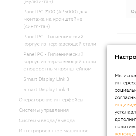
(мульти-тач)
Op
Panel PC 2100 (AP5000) для
монтажа на кронштейне
(сингл-тач)
Panel PC - Гигиенический
корпус из нержавеющей стали
Panel PC - Гигиенический
Настро
корпус из нержавеющей стали
с поворотным кронштейном
Мы испол
Smart Display Link 3
интереса
Smart Display Link 4
социальн
согласн
Операторские интерфейсы
индивид
Commun
Системы управления
устанавл
дополни
Системы ввода/вывода
политик
Интегрированное машинное
конфиде
Best g