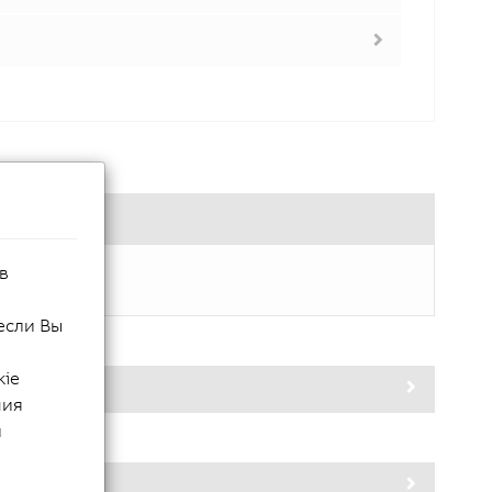
в
если Вы
kie
ния
й