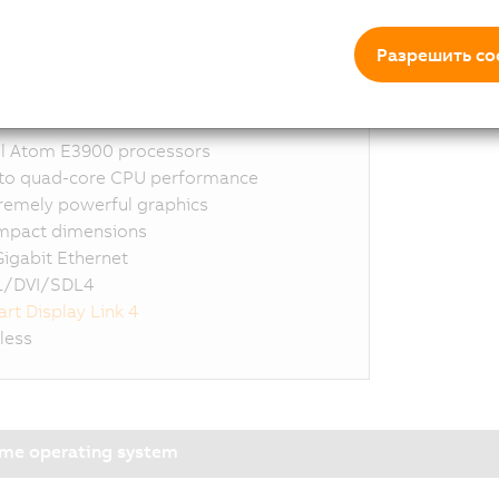
Разрешить co
hlights
el Atom E3900 processors
to quad-core CPU performance
remely powerful graphics
pact dimensions
Gigabit Ethernet
L/DVI/SDL4
rt Display Link 4
less
ime operating system