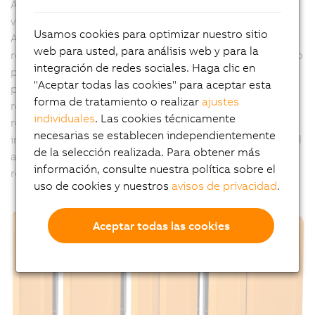
Algunos procesadores pueden funcionar sin
ventiladores. Sin embargo, incluso sin ventiladores, el
Usamos cookies para optimizar nuestro sitio
Automation PC 910 es capaz de lograr resultados de
web para usted, para análisis web y para la
rendimiento que las generaciones anteriores de PC sólo
integración de redes sociales. Haga clic en
podían conseguir con ventiladores. En la gama alta, los
"Aceptar todas las cookies" para aceptar esta
procesadores de cuatro núcleos pueden utilizarse con
forma de tratamiento o realizar
ajustes
refrigeración por ventilador para alcanzar valores de
individuales
. Las cookies técnicamente
rendimiento que no hace mucho tiempo habrían sido
necesarias se establecen independientemente
inconcebibles para un factor de forma tan compacto. El
de la selección realizada. Para obtener más
aire circula con precisión a través de las aletas de
información, consulte nuestra política sobre el
refrigeración integradas.
uso de cookies y nuestros
avisos de privacidad
.
Aceptar todas las cookies