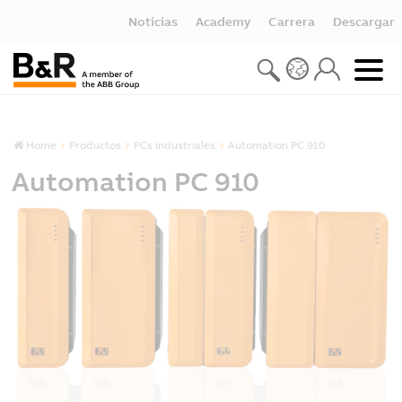
Noticias
Academy
Carrera
Descargar
Home
Productos
PCs industriales
Automation PC 910
Automation PC 910