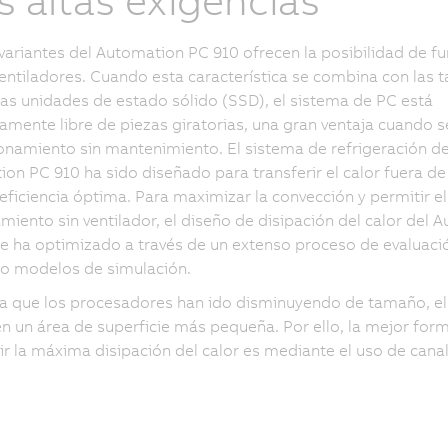
 altas exigencias
ariantes del Automation PC 910 ofrecen la posibilidad de fu
 ventiladores. Cuando esta característica se combina con las t
las unidades de estado sólido (SSD), el sistema de PC está
mente libre de piezas giratorias, una gran ventaja cuando s
onamiento sin mantenimiento. El sistema de refrigeración de
on PC 910 ha sido diseñado para transferir el calor fuera de
eficiencia óptima. Para maximizar la convección y permitir el
miento sin ventilador, el diseño de disipación del calor del 
e ha optimizado a través de un extenso proceso de evaluaci
do modelos de simulación.
 que los procesadores han ido disminuyendo de tamaño, el 
n un área de superficie más pequeña. Por ello, la mejor for
r la máxima disipación del calor es mediante el uso de cana