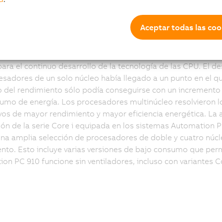
tinúcleo
Aceptar todas las coo
 introducción del procesador Core Duo, el concepto multinú
para el continuo desarrollo de la tecnología de las CPU. El de
esadores de un solo núcleo había llegado a un punto en el qu
del rendimiento sólo podía conseguirse con un incremento 
umo de energía. Los procesadores multinúcleo resolvieron l
ivos de mayor rendimiento y mayor eficiencia energética. La 
ón de la serie Core i equipada en los sistemas Automation 
una amplia selección de procesadores de doble y cuatro núcl
nto. Esto incluye varias versiones de bajo consumo que perm
on PC 910 funcione sin ventiladores, incluso con variantes Co