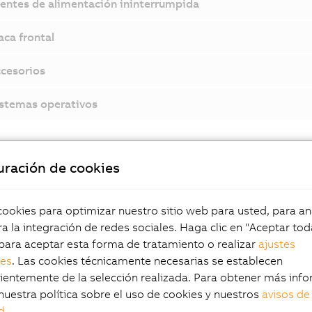
entes de alimentación ininterrumpida
aca frontal
cesorios
stemas operativos
uración de cookies
okies para optimizar nuestro sitio web para usted, para aná
Documentación
a la integración de redes sociales. Haga clic en "Aceptar tod
para aceptar esta forma de tratamiento o realizar
ajustes
Manual de usuario de Automation PC 910
les
. Las cookies técnicamente necesarias se establecen
entemente de la selección realizada. Para obtener más info
nuestra política sobre el uso de cookies y nuestros
avisos de
d
.