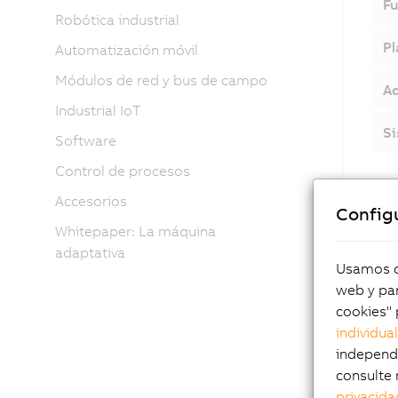
Fu
Robótica industrial
Pl
Automatización móvil
Módulos de red y bus de campo
Ac
Industrial IoT
Si
Software
Control de procesos
Accesorios
Config
Whitepaper: La máquina
adaptativa
Usamos co
web y par
cookies" 
individua
independi
consulte 
privacida