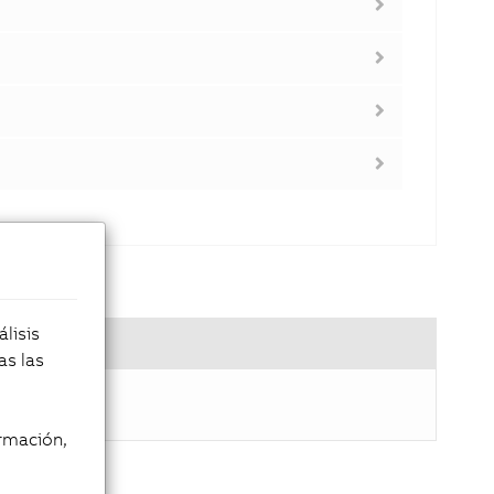
lisis
as las
rmación,