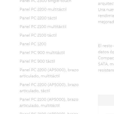
Panel PC 2300 single-touch
arquitec
Panel PC 2200 multitáctil
Una nuev
rendimie
Panel PC 2200 táctil
mejorado
Panel PC 2100 multitáctil
Panel PC 2100 táctil
Panel PC 1200
El resto
datos óp
Panel PC 900 multitáctil
CompactF
Panel PC 900 táctil
SATA, má
Panel PC 2200 (AP5000), brazo
resistenc
articulado, multitáctil
Panel PC 2200 (AP5000), brazo
articulado, táctil
Panel PC 2100 (AP5000), brazo
articulado, multitáctil