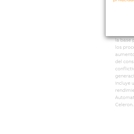
Mul
Desde la
la base 
los proc
aumento 
del cons
conflict
generaci
incluye 
rendimie
Automati
Celeron.