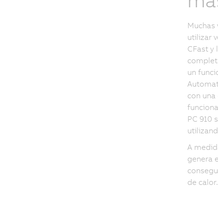
más
Muchas v
utilizar
CFast y 
completa
un funci
Automati
con una 
funciona
PC 910 s
utilizan
A medida
genera e
consegui
de calor.