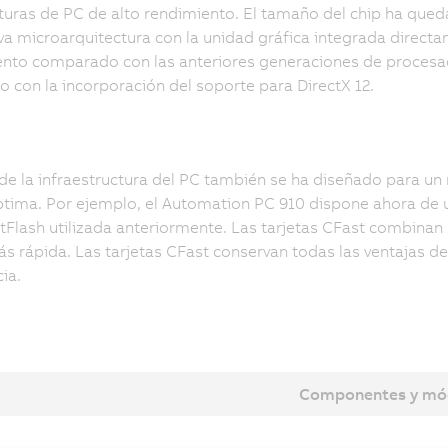
turas de PC de alto rendimiento. El tamaño del chip ha que
a microarquitectura con la unidad gráfica integrada direct
nto comparado con las anteriores generaciones de procesad
 con la incorporación del soporte para DirectX 12.
 de la infraestructura del PC también se ha diseñado para u
tima. Por ejemplo, el Automation PC 910 dispone ahora de un
lash utilizada anteriormente. Las tarjetas CFast combinan 
s rápida. Las tarjetas CFast conservan todas las ventajas 
ia.
Componentes y mó