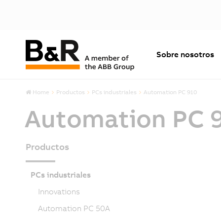
Sobre nosotros
Home
Productos
PCs industriales
Automation PC 910
Automation PC 
Productos
PCs industriales
Innovations
Automation PC 50A