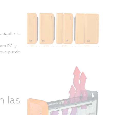
adaptar la
ara PCI y
o que puede
n las