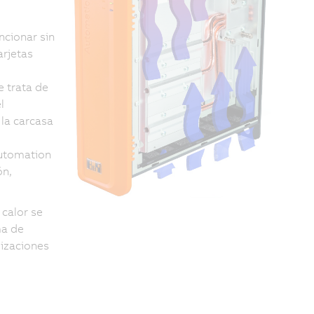
ncionar sin
arjetas
e trata de
l
 la carcasa
Automation
ón,
calor se
ma de
lizaciones