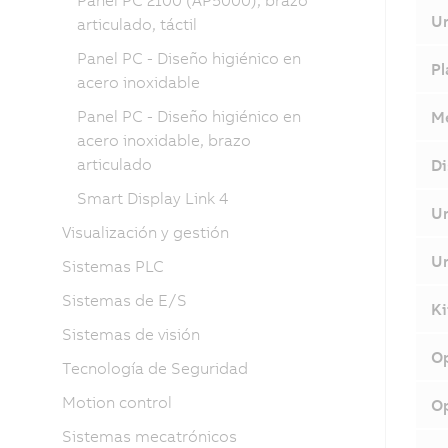
Panel PC 2100 (AP5000), brazo
Un
articulado, táctil
Panel PC - Diseño higiénico en
Pl
acero inoxidable
Panel PC - Diseño higiénico en
Me
acero inoxidable, brazo
articulado
Di
Smart Display Link 4
Un
Visualización y gestión
U
Sistemas PLC
Sistemas de E/S
Ki
Sistemas de visión
Op
Tecnología de Seguridad
Motion control
Op
Sistemas mecatrónicos