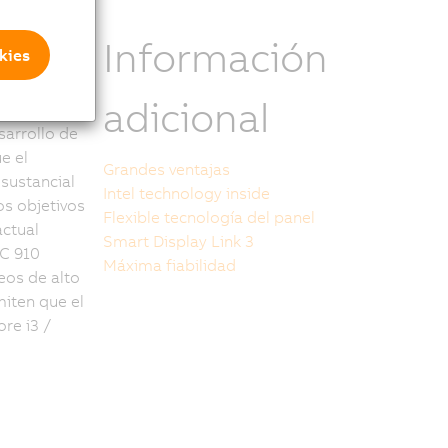
Información
kies
adicional
cleo ha sido
sarrollo de
e el
Grandes ventajas
sustancial
Intel technology inside
os objetivos
Flexible tecnología del panel
actual
Smart Display Link 3
PC 910
Máxima fiabilidad
eos de alto
iten que el
re i3 /