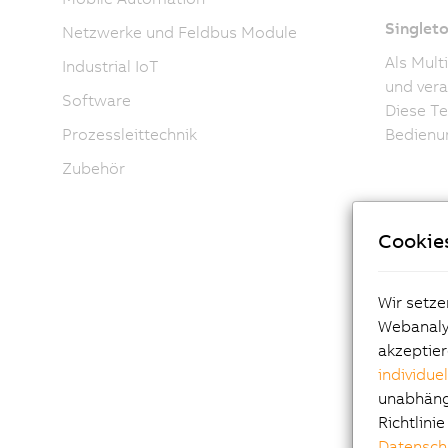
Singleto
Netzwerke und Feldbus Module
Als Mult
Industrial IoT
und vera
Software
Diese Te
Bedienun
Prozessleittechnik
Zubehör
Cookie
Wir setze
Webanalys
Per
akzeptier
individue
ma
unabhängi
Richtlini
Datensch