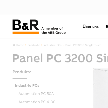
Über uns
B
Home
Produkte
Industrie PCs
Panel PC 3200 Singletouch
Panel PC 3200 S
Produkte
Industrie PCs
Automation PC 50A
Automation PC 4100