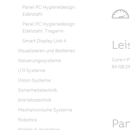
Panel PC Hygienedesign
Edelstahl
Panel PC Hygienedesign
Edelstahl, Tragarm
Lei
Smart Display Link 4
Visualisieren und Bedienen
Core-i-P
Steuerungssysteme
64 GB DR
I/O Systeme
Vision Systeme
Sicherheitstechnik
Antriebstechnik
Mechatronische Systeme
Pan
Robotics
Mobile Automation