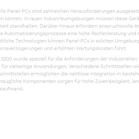
elle Panel-PCs sind zahlreichen Herausforderungen ausgesetzt
en können. In rauen Industrieumgebungen müssen diese Gerä
keit standhalten. Darüber hinaus erfordern anspruchsvolle
 Automatisierungsprozesse eine hohe Rechenleistung und na
ittliche Technologien können Panel-PCs in solchen Umgebung
ionsverzögerungen und erhöhten Wartungskosten führt.
3200 wurde speziell für die Anforderungen der industriellen D
 für vielseitige Anwendungen. Verschiedene Schnittstellen wi
chnittstellen ermöglichen die nahtlose Integration in best
etaugliche Komponenten sorgen für hohe Zuverlässigkeit, lan
saufwand.