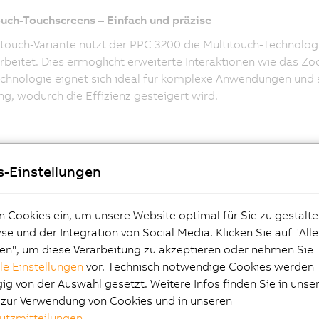
uch-Touchscreens – Einfach und präzise
itouch-Variante nutzt der PPC 3200 die Multitouch-Technolog
rbeitet. Dies ermöglicht erweiterte Interaktionen wie das 
chnologie eignet sich ideal für komplexe Anwendungen und s
g, wodurch die Effizienz gesteigert wird.
s-Einstellungen
n Cookies ein, um unsere Website optimal für Sie zu gestalte
e und der Integration von Social Media. Klicken Sie auf "All
fekt integriert für
en", um diese Verarbeitung zu akzeptieren oder nehmen Sie
lle Einstellungen
vor. Technisch notwendige Cookies werden
ximale
g von der Auswahl gesetzt. Weitere Infos finden Sie in unse
e zur Verwendung von Cookies und in unseren
utzmitteilungen
.