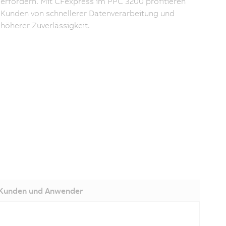
erfordern. Mit CFexpress im PPC 3200 profitieren
Kunden von schnellerer Datenverarbeitung und
höherer Zuverlässigkeit.
Kunden und Anwender