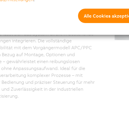
duktivität
Alle Cookies akzepti
3200 vereint robuste Rechenleistung mit
r Inbetriebnahme: Dank vorinstallierter
 lässt sich das System direkt in bestehende
en integrieren. Die vollständige
bilität mit dem Vorgängermodell APC/PPC
n Bezug auf Montage, Optionen und
 – gewährleistet einen reibungslosen
 ohne Anpassungsaufwand. Ideal für die
verarbeitung komplexer Prozesse – mit
er Bedienung und präziser Steuerung für mehr
 und Zuverlässigkeit in der industriellen
isierung.