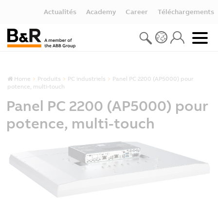
Actualités
Academy
Career
Téléchargements
Home
Produits
PC industriels
Panel PC 2200 (AP5000) pour
potence, multi-touch
Panel PC 2200 (AP5000) pour
potence, multi-touch