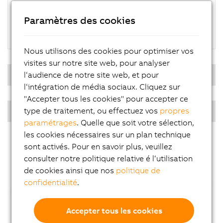
B&R Linux 9
Automation Runtime Embedded
Paramètres des cookies
Hyperviseur
Nous utilisons des cookies pour optimiser vos
visites sur notre site web, pour analyser
Système d'exploitation temps réel
l‘audience de notre site web, et pour
l‘intégration de média sociaux. Cliquez sur
"Accepter tous les cookies" pour accepter ce
PPC multi-touch - Diagonales
type de traitement, ou effectuez vos
propres
paramétrages
. Quelle que soit votre sélection,
les cookies nécessaires sur un plan technique
sont activés. Pour en savoir plus, veuillez
consulter notre politique relative é l‘utilisation
de cookies ainsi que nos
politique de
confidentialité
.
Accepter tous les cookies