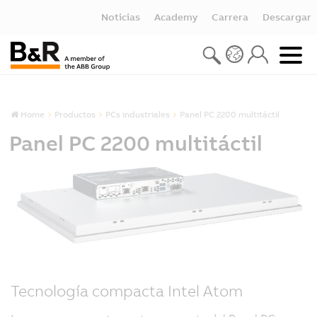
Noticias
Academy
Carrera
Descargar
Home
Productos
PCs industriales
Panel PC 2200 multitáctil
Panel PC 2200 multitáctil
Tecnología compacta Intel Atom