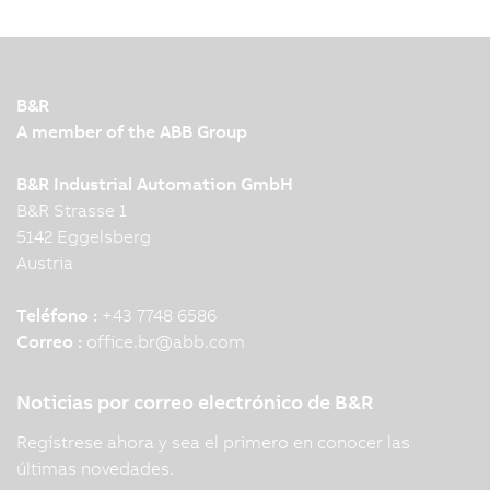
B&R
A member of the ABB Group
B&R Industrial Automation GmbH
B&R Strasse 1
5142 Eggelsberg
Austria
Teléfono :
+43 7748 6586
Correo :
office.br
@
abb.com
Noticias por correo electrónico de B&R
Regístrese ahora y sea el primero en conocer las
últimas novedades.