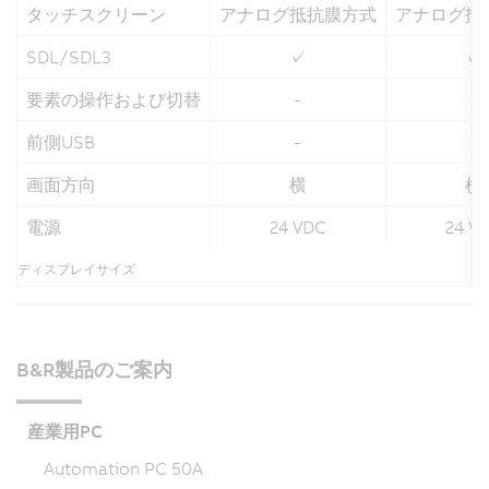
タッチスクリーン
アナログ抵抗膜方式
アナログ抵
SDL/SDL3
✓
✓
要素の操作および切替
-
-
前側USB
-
-
画面方向
横
横
電源
24 VDC
24 V
ディスプレイサイズ
B&R製品のご案内
産業用PC
Automation PC 50A