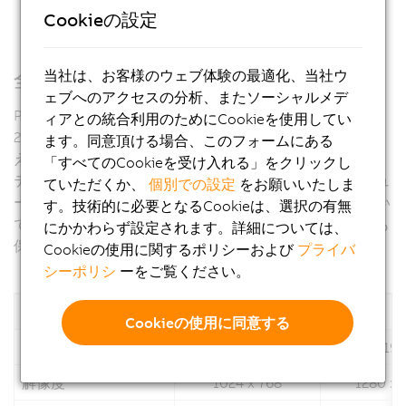
Cookieの設定
当社は、お客様のウェブ体験の最適化、当社ウ
全方向への通信
ェブへのアクセスの分析、またソーシャルメデ
Panel PC 2100は2x ギガビット・イーサネットと1x USB
ィアとの統合利用のためにCookieを使用してい
2.0 、1x USB 3.0など重要なインターフェースをすべて備
ます。同意頂ける場合、このフォームにある
えています。POWERLINKやCANなどのフィールドバス・
「すべてのCookieを受け入れる」をクリックし
テクノロジーを利用するためのインターフェース・モジュ
ていただくか、
個別での設定
をお願いいたしま
ールを追加することもできます。データストレージについ
す。技術的に必要となるCookieは、選択の有無
てはMLCベースのCFastカードが利用でき、256 GB以上も
にかかわらず設定されます。詳細については、
保存可能です。
Cookieの使用に関するポリシーおよび
プライバ
シーポリシ
ーをご覧ください。
4:3
Cookieの使用に同意する
ディスプレイサイズ
15''
19"
解像度
1024 x 768
1280 x 