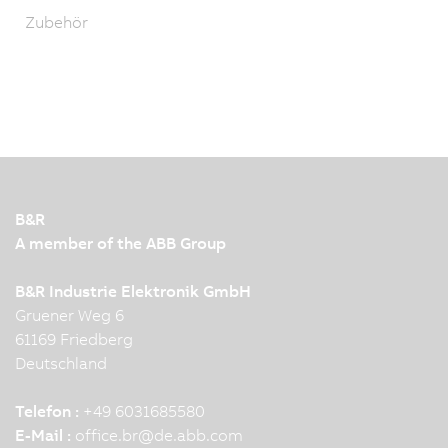
Zubehör
B&R
A member of the ABB Group
B&R Industrie Elektronik GmbH
Gruener Weg 6
61169 Friedberg
Deutschland
Telefon :
+49 6031685580
E-Mail :
office.br
@
de.abb.com