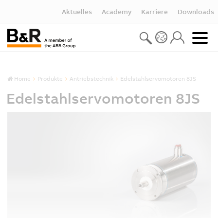
Aktuelles
Academy
Karriere
Downloads
Home
Produkte
Antriebstechnik
Edelstahlservomotoren 8JS
Edelstahlservomotoren 8JS