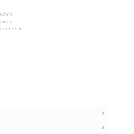
echnik
triebe
r optimale