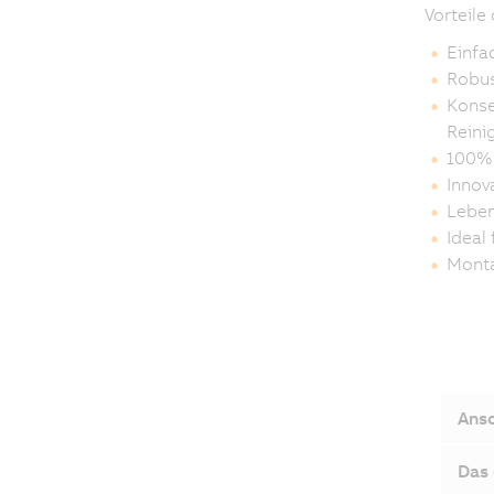
Vorteile
Einfa
Robus
Konse
Reini
100% 
Innov
Leben
Ideal
Monta
Ansc
Das 