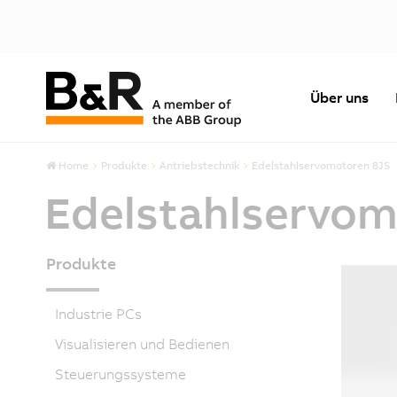
Über uns
Home
Produkte
Antriebstechnik
Edelstahlservomotoren 8JS
Edelstahlservom
Produkte
Industrie PCs
Visualisieren und Bedienen
Steuerungssysteme