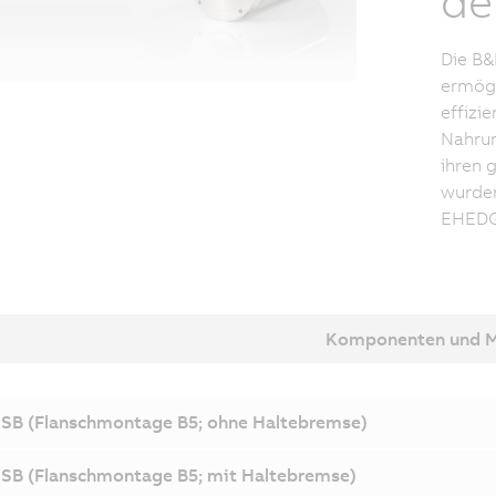
de
Die B&
ermögl
effizi
Nahrun
ihren 
wurden
EHEDG 
Komponenten und 
SB (Flanschmontage B5; ohne Haltebremse)
SB (Flanschmontage B5; mit Haltebremse)