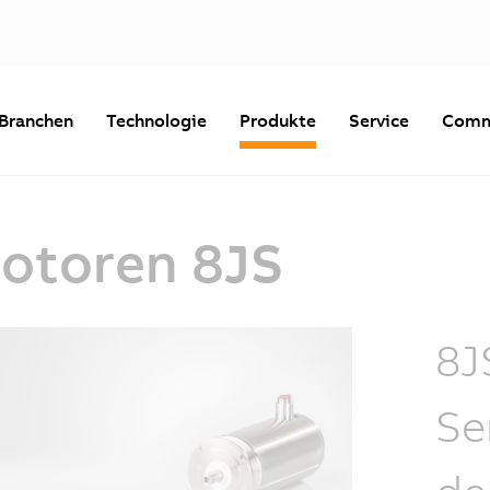
Branchen
Technologie
Produkte
Service
Comm
otoren 8JS
8J
Se