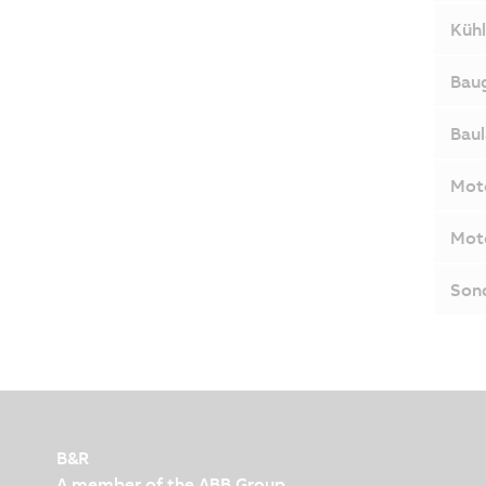
Kühl
Bau
Bau
Mot
Mot
Son
B&R
A member of the ABB Group