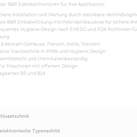
 der B&R Edelstahlmotoren für Ihre Applikation:
chere Installation und Wartung durch steckbare Verbindungst
te B&R Einkabellösung mit Hybrideinbaudose für sichere An
quentes Hygiene-Design nach EHEDG und FDA Richtlinien fü
gung
Edelstahl (Gehäuse, Flansch, Welle, Stecker)
ative Stecktechnik in IP69k und Hygienic Design
smittelecht und chemikalienbeständig
 für Maschinen mit offenem Design
gearten B5 und B14
hlusstechnik
elektronische Typenschild