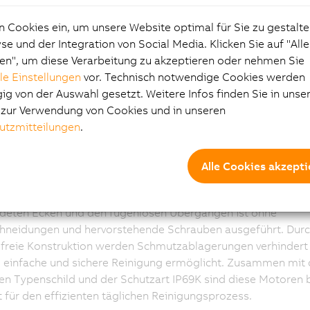
lstahlservomotoren 8J
n Cookies ein, um unsere Website optimal für Sie zu gestalte
d 8JSQ
e und der Integration von Social Media. Klicken Sie auf "All
en", um diese Verarbeitung zu akzeptieren oder nehmen Sie
lle Einstellungen
vor. Technisch notwendige Cookies werden
 Servomotoren der Baureihe 8JSB und 8JSQ ermöglichen dur
g von der Auswahl gesetzt. Weitere Infos finden Sie in unse
erechte Design eine effiziente Reinigung in der
e zur Verwendung von Cookies und in unseren
mittelproduktion und Medizintechnik. Die Motoren mit ihren
utzmitteilungen
.
chen und Schutzart IP69K wurden streng nach dem Hygienes
twickelt. Damit sind diese bestens geeignet für raue
gsbedingungen oder Maschinenbereiche mit aseptischen P
Alle Cookies akzepti
toren überzeugen durch die höchste Leistungsdichte in dies
te Edelstahlrundgehäuse mit einer Rauheit von weniger als 0
deten Ecken und den fugenlosen Übergängen ist ohne
chneidungen und hervorstehende Schrauben ausgeführt. Durc
freie Konstruktion werden Schmutzablagerungen verhindert 
, einfache und sichere Reinigung ermöglicht. Zusammen mit
en Typenschild und der Schutzart IP69K sind diese Motoren 
 für den effizienten täglichen Reinigungsprozess.