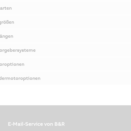
arten
größen
längen
orgebersysteme
oroptionen
dermotoroptionen
E-Mail-Service von B&R