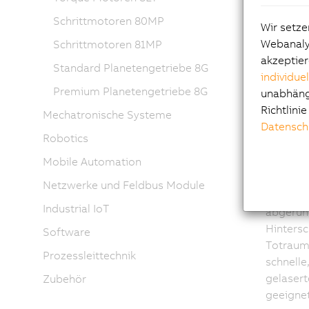
Ede
Schrittmotoren 80MP
Wir setze
un
Webanalys
Schrittmotoren 81MP
akzeptier
Standard Planetengetriebe 8G
individue
Die B&R
Premium Planetengetriebe 8G
unabhängi
hygieneg
Richtlini
Nahrungs
Mechatronische Systeme
Datensch
Oberflä
Robotics
EHEDG en
Mobile Automation
Umgebun
Diese Mo
Netzwerke und Feldbus Module
Das glat
Industrial IoT
abgerun
Hinters
Software
Totraum
Prozessleittechnik
schnelle
gelasert
Zubehör
geeignet