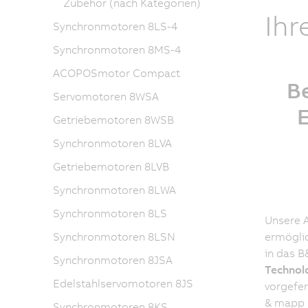
Zubehör (nach Kategorien)
Ihr
Synchronmotoren 8LS-4
Synchronmotoren 8MS-4
ACOPOSmotor Compact
B
Servomotoren 8WSA
Getriebemotoren 8WSB
Synchronmotoren 8LVA
Getriebemotoren 8LVB
Synchronmotoren 8LWA
Synchronmotoren 8LS
Unsere 
Synchronmotoren 8LSN
ermöglic
in das 
Synchronmotoren 8JSA
Technol
Edelstahlservomotoren 8JS
vorgefer
& mapp 
Synchronmotoren 8KS