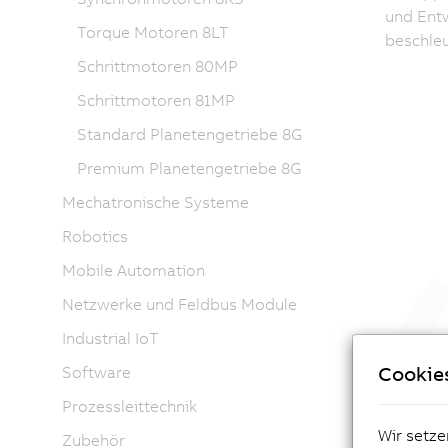
und Entw
Torque Motoren 8LT
beschleu
Schrittmotoren 80MP
Schrittmotoren 81MP
Standard Planetengetriebe 8G
Premium Planetengetriebe 8G
Mechatronische Systeme
Robotics
Mobile Automation
Netzwerke und Feldbus Module
Industrial IoT
„ACOP
Cookie
Software
und n
Prozessleittechnik
bedeu
Wir setze
Anwen
Zubehör