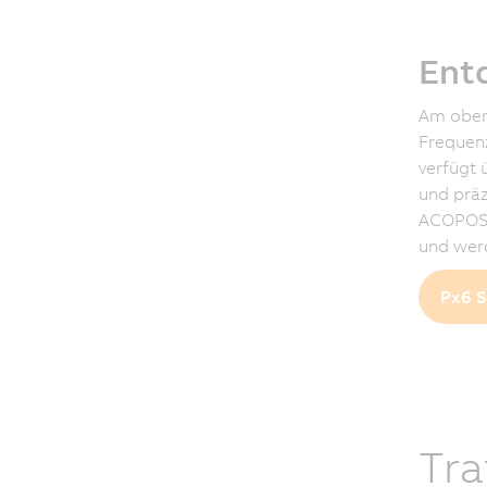
Entd
Am obere
Frequenz
verfügt 
und prä
ACOPOSin
und werd
Px6 S
Tra