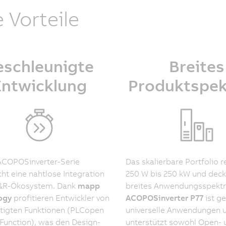
e Vorteile
eschleunigte
Breites
Entwicklung
Produktspe
ACOPOSinverter-Serie
Das skalierbare Portfolio r
ht eine nahtlose Integration
250 W bis 250 kW und deck
B&R-Ökosystem. Dank
mapp
breites Anwendungsspektr
ogy
profitieren Entwickler von
ACOPOSinverter P77
ist ge
tigten Funktionen (PLCopen
universelle Anwendungen 
Function), was den Design-
unterstützt sowohl Open- 