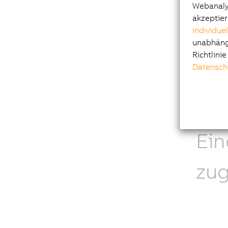
Webanalys
Autom
akzeptier
individue
Cypr
unabhängi
Prod
Richtlini
Datensch
Ein
zug