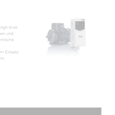
High-End-
pen und
namische
im Einsatz
in.