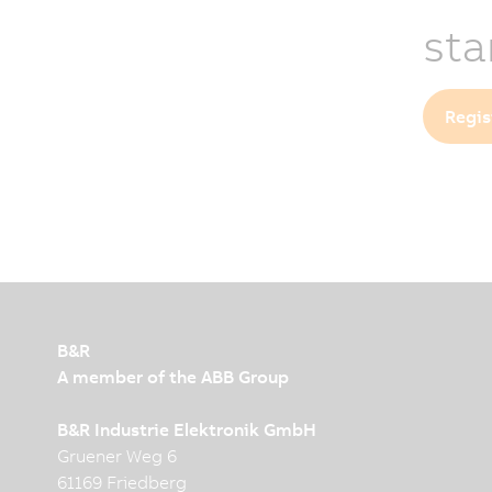
sta
Regis
B&R
A member of the ABB Group
B&R Industrie Elektronik GmbH
Gruener Weg 6
61169 Friedberg