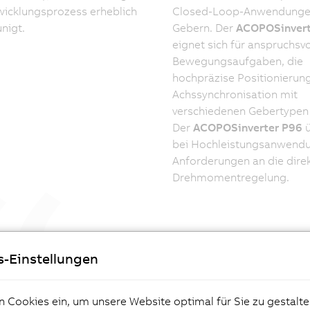
icklungsprozess erheblich
Closed-Loop-Anwendunge
nigt.
Gebern. Der
ACOPOSinvert
eignet sich für anspruchsvo
Bewegungsaufgaben, die
hochpräzise Positionierun
Achssynchronisation mit
verschiedenen Gebertypen 
Der
ACOPOSinverter P96
ü
bei Hochleistungsanwend
Anforderungen an die dire
Drehmomentregelung.
OSinverter lassen sich einfach bedienen
s-Einstellungen
ahtlos integrieren. Denn echte Innovation
tet, Komplexität zu reduzieren und
n Cookies ein, um unsere Website optimal für Sie zu gestalte
dern robuste, langfristig leistungsfähige