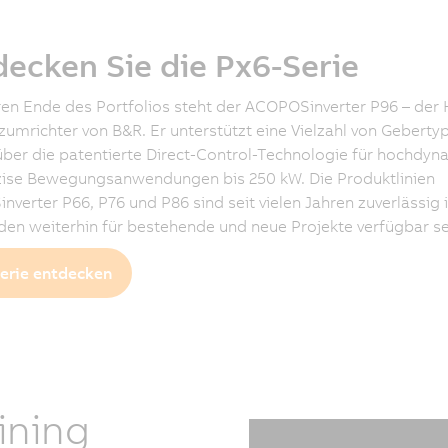
ecken Sie die Px6-Serie
n Ende des Portfolios steht der ACOPOSinverter P96 – der 
umrichter von B&R. Er unterstützt eine Vielzahl von Geberty
über die patentierte Direct-Control-Technologie für hochdy
zise Bewegungsanwendungen bis 250 kW. Die Produktlinien
verter P66, P76 und P86 sind seit vielen Jahren zuverlässig 
en weiterhin für bestehende und neue Projekte verfügbar se
erie entdecken
ining