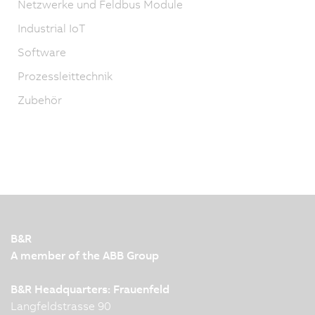
Netzwerke und Feldbus Module
Industrial IoT
Software
Prozessleittechnik
Zubehör
B&R
A member of the ABB Group
B&R Headquarters: Frauenfeld
Langfeldstrasse 90