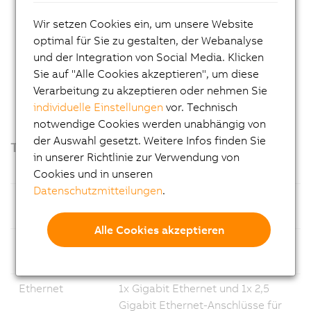
Intuitive Benutzererfahrung mit modernen HMI-
Wir setzen Cookies ein, um unsere Website
Schnittstellen
optimal für Sie zu gestalten, der Webanalyse
Zuverlässiger Support von Automation Studio und
und der Integration von Social Media. Klicken
Windows 11
Sie auf "Alle Cookies akzeptieren", um diese
Bereit für individuelle Anpassung
Verarbeitung zu akzeptieren oder nehmen Sie
individuelle Einstellungen
vor. Technisch
notwendige Cookies werden unabhängig von
der Auswahl gesetzt. Weitere Infos finden Sie
Technische Spezifikationen
in unserer Richtlinie zur Verwendung von
Cookies und in unseren
Datenschutzmitteilungen
.
Prozessor
Intel® Amston Lake mit 8 GB
LPDDR5x RAM
Alle Cookies akzeptieren
Massenspeicher
CFexpress-Speicherkarten,
optimiert für einfache Wartung
Ethernet
1x Gigabit Ethernet und 1x 2,5
Gigabit Ethernet-Anschlüsse für