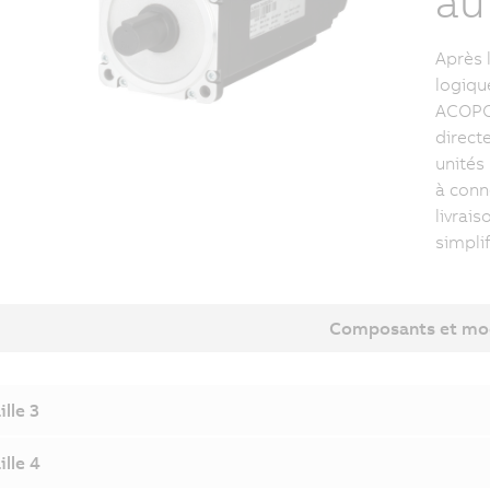
au
Après 
logiqu
ACOPOS
direct
unités
à conne
livrais
simplif
Composants et mo
ille 3
ille 4