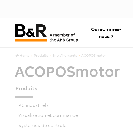
Qui sommes-
nous ?
Home
Produits
Entraînements
ACOPOSmotor
ACOPOSmotor
Produits
PC industriels
Visualisation et commande
Systèmes de contrôle