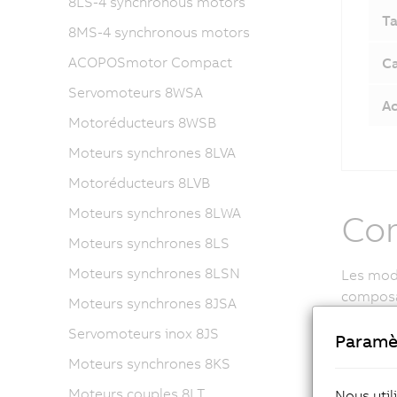
8LS-4 synchronous motors
Ta
8MS-4 synchronous motors
ACOPOSmotor Compact
Ca
Servomoteurs 8WSA
Ac
Motoréducteurs 8WSB
Moteurs synchrones 8LVA
Motoréducteurs 8LVB
Moteurs synchrones 8LWA
Com
Moteurs synchrones 8LS
Moteurs synchrones 8LSN
Les mod
composan
Moteurs synchrones 8JSA
le ser
Servomoteurs inox 8JS
Paramè
le se
Moteurs synchrones 8KS
le ca
le ré
Moteurs couples 8LT
Nous util