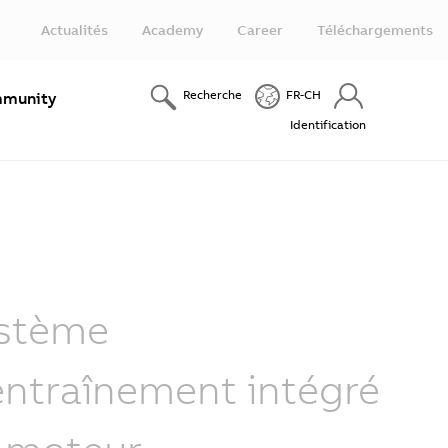
Actualités
Academy
Career
Téléchargements
Recherche
FR-CH
munity
Identification
stème
entraînement intégré