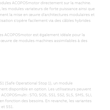
 modules ACOPOSmotor directement sur la machine.
, les modules variateurs de forte puissance ainsi que
ment la mise en œuvre d'architectures modulaires et
sation s'opère facilement via des câbles hybrides
les ACOPOSmotor est également idéale pour la
en œuvre de modules machines assimilables à des
SS1 (Safe Operational Stop 1), un module
t disponible en option. Les utilisateurs peuvent
ur ACOPOSmulti : STO, SOS, SS1, SS2, SLS, SMS, SLI,
en fonction des besoins. En revanche, les variantes
 et SS1.