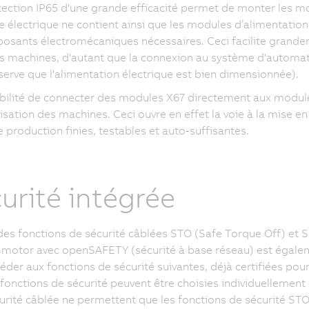
ection IP65 d'une grande efficacité permet de monter les
e électrique ne contient ainsi que les modules d’alimentation
osants électromécaniques nécessaires. Ceci facilite grande
s machines, d'autant que la connexion au système d'automati
serve que l'alimentation électrique est bien dimensionnée).
bilité de connecter des modules X67 directement aux modu
sation des machines. Ceci ouvre en effet la voie à la mise 
e production finies, testables et auto-suffisantes.
urité intégrée
des fonctions de sécurité câblées STO (Safe Torque Off) et 
tor avec openSAFETY (sécurité à base réseau) est égalemen
céder aux fonctions de sécurité suivantes, déjà certifiées po
 fonctions de sécurité peuvent être choisies individuellement 
urité câblée ne permettent que les fonctions de sécurité STO