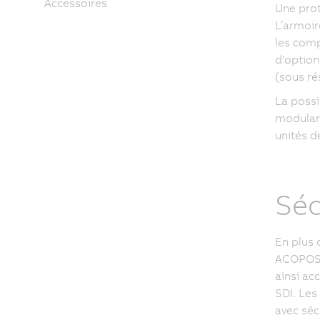
Accessoires
Une prot
L’armoir
les comp
d'option
(sous ré
La possi
modulari
unités d
Séc
En plus 
ACOPOSmo
ainsi ac
SDI. Les
avec séc