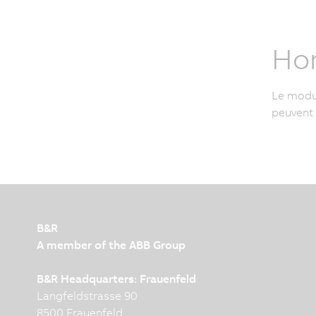
Ho
Le modu
peuvent 
B&R
A member of the ABB Group
B&R Headquarters: Frauenfeld
Langfeldstrasse 90
8500 Frauenfeld