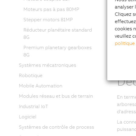
analyser 
Les mod
Moteurs pas à pas 80MP
Cliquez s
utilisan
Stepper motors 81MP
effectue
puissanc
cookies n
Réducteur planétaire standard
Avec tro
veuillez c
8G
à 2 kW, 
politique
Premium planetary gearboxes
nécessit
8G
obtenir 
Systèmes mécatroniques
Robotique
Déc
Mobile Automation
Modules réseau et bus de terrain
En terme
arboresc
Industrial IoT
d'adresse
Logiciel
La conne
Systèmes de contrôle de process
puissan