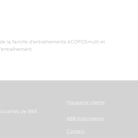
e la famille d'entraînements ACOPOSmulti et
'entraînement.
Magazine clients
ctualités de B&R.
ABB Automation
Contact