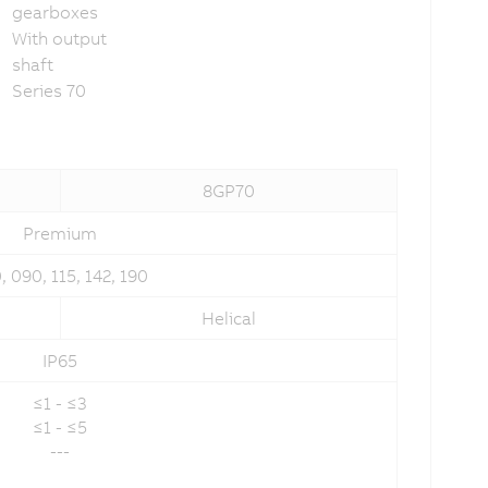
gearboxes
With output
shaft
Series 70
8GP70
Premium
, 090, 115, 142, 190
Helical
IP65
≤1 - ≤3
≤1 - ≤5
---