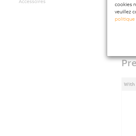
Accessoires
coaxial 
cookies n
veuillez c
This 
politique
to ma
Pr
With 