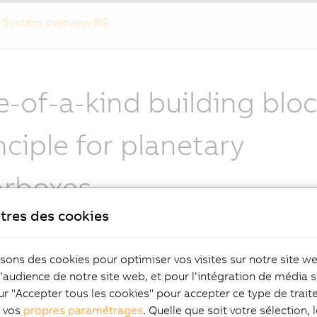
System overview 8G
-of-a-kind building blo
nciple for planetary
arboxes
tres des cookies
dard gearboxes are single-stage for gear ratios i= 3, 4, 5, 7,
- ≤15 arcmin backlash. In addition, these gearboxes are also 
e or three-stage designs. At the top of the product line, th
isons des cookies pour optimiser vos visites sur notre site w
rovides backlash ≤ 1 arcmin as an option paired with high ou
l‘audience de notre site web, et pour l‘intégration de média s
 B&R gearboxes from the standard series give you the possibi
ur "Accepter tous les cookies" pour accepter ce type de trai
etween all output geometries established on the market in 
z vos
propres paramétrages
. Quelle que soit votre sélection, 