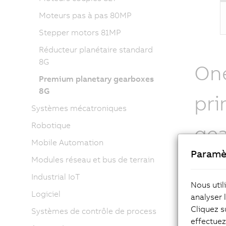
Moteurs pas à pas 80MP
Stepper motors 81MP
Réducteur planétaire standard
8G
One
Premium planetary gearboxes
8G
pri
Systèmes mécatroniques
Robotique
ge
Mobile Automation
Paramè
Modules réseau et bus de terrain
The stan
have ≤8 
Industrial IoT
two-stag
Nous util
Logiciel
series p
analyser 
torques.
Cliquez s
Systèmes de contrôle de process
choose b
effectue