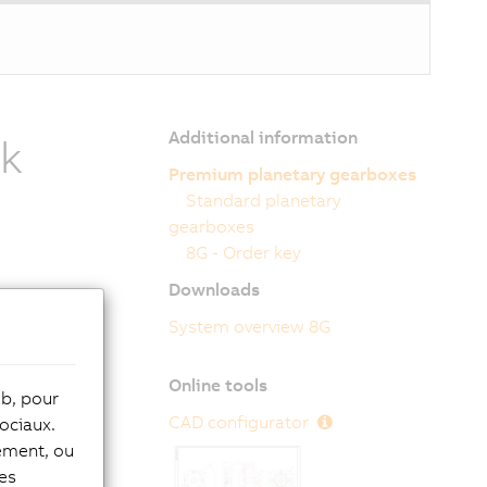
Additional information
ck
Premium planetary gearboxes
Standard planetary
gearboxes
8G - Order key
Downloads
System overview 8G
 8 and 10 and
offered in
Online tools
e premium
eb, pour
tput
CAD configurator
ociaux.
lity to
tement, ou
the area of
les