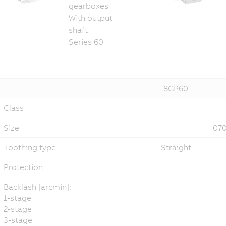
gearboxes
With output
shaft
Series 60
8GP60
Class
Size
070
Toothing type
Straight
Protection
Backlash [arcmin]:
1-stage
2-stage
3-stage