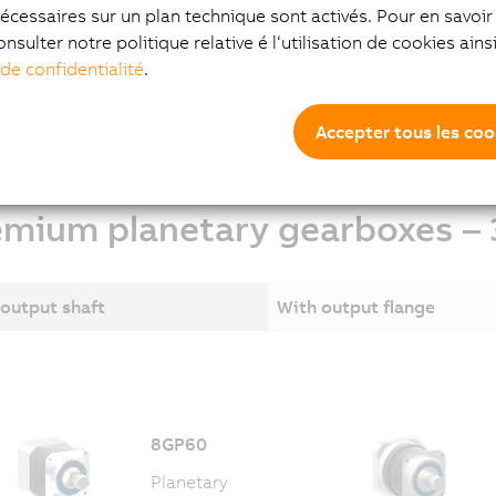
planetary gearboxes.
écessaires sur un plan technique sont activés. Pour en savoir 
onsulter notre politique relative é l‘utilisation de cookies ain
enables B&R to supply gearboxes for existing applications wi
 de confidentialité
.
ke changes to the machine.
Accepter tous les coo
emium planetary gearboxes – 
output shaft
With output flange
8GP60
Planetary