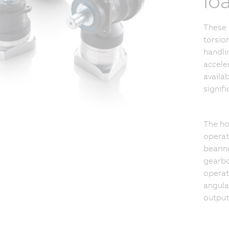
lo
These 
torsion
handli
accele
availab
signifi
The ho
operat
bearin
gearbo
operat
angula
output