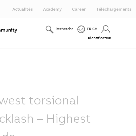
Actualités
Academy
Career
Téléchargements
Recherche
FR-CH
munity
Identification
west torsional
cklash – Highest