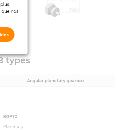
plus,
si que nos
thout having
kies
3 types
Angular planetary gearbox
8GP70
Planetary