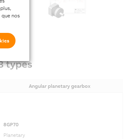
les
plus,
thout having
si que nos
kies
3 types
Angular planetary gearbox
8GP70
Planetary