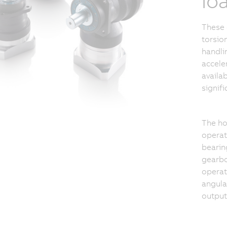
lo
These 
torsion
handli
accele
availab
signifi
The ho
operat
bearin
gearbo
operat
angula
output