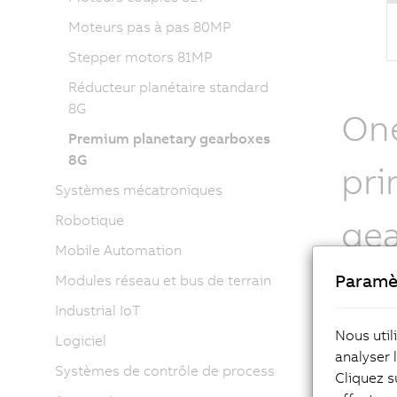
Moteurs pas à pas 80MP
Stepper motors 81MP
Réducteur planétaire standard
8G
One
Premium planetary gearboxes
8G
pri
Systèmes mécatroniques
Robotique
ge
Mobile Automation
Paramè
Modules réseau et bus de terrain
The stan
have ≤8 
Industrial IoT
two-stag
Nous util
Logiciel
series p
analyser 
torques.
Systèmes de contrôle de process
Cliquez s
choose b