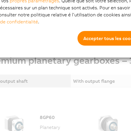
z vos
propres paramétrages
. Quelle que soit votre sélection, 
planetary gearboxes.
écessaires sur un plan technique sont activés. Pour en savoir 
enables B&R to supply gearboxes for existing applications wi
onsulter notre politique relative é l‘utilisation de cookies ain
ke changes to the machine.
 de confidentialité
.
Accepter tous les coo
emium planetary gearboxes – 
output shaft
With output flange
8GP60
Planetary