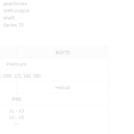
gearboxes
With output
shaft
Series 70
8GP70
Premium
, 090, 115, 142, 190
Helical
IP65
≤1 - ≤3
≤1 - ≤5
---