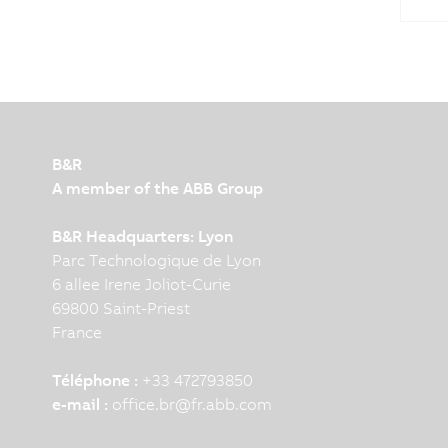
B&R
A member of the ABB Group
B&R Headquarters: Lyon
Parc Technologique de Lyon
6 allee Irene Joliot-Curie
69800 Saint-Priest
France
Téléphone :
+33 472793850
e-mail :
office.br
@
fr.abb.com