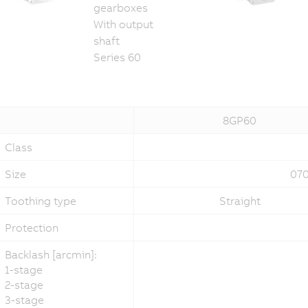
gearboxes
With output
shaft
Series 60
8GP60
Class
Size
070
Toothing type
Straight
Protection
Backlash [arcmin]:
1-stage
2-stage
3-stage