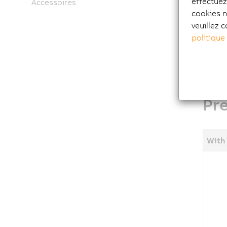
effectue
Accessoires
coaxial 
cookies n
This 
veuillez c
to ma
politique
Pr
With 