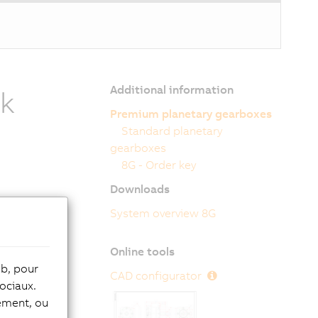
Additional information
ck
Premium planetary gearboxes
Standard planetary
gearboxes
8G - Order key
Downloads
System overview 8G
 8 and 10 and
offered in
Online tools
e premium
eb, pour
tput
CAD configurator
ociaux.
lity to
tement, ou
the area of