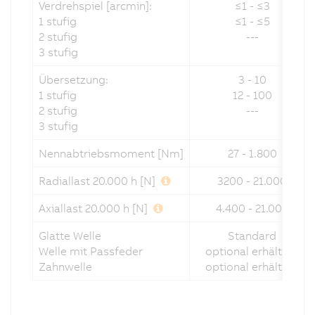
Verdrehspiel [arcmin]:
≤1 - ≤3
1 stufig
≤1 - ≤5
2 stufig
---
3 stufig
Übersetzung:
3 - 10
1 stufig
12 - 100
2 stufig
---
3 stufig
Nennabtriebsmoment [Nm]
27 - 1.800
Radiallast 20.000 h [N]
3200 - 21.000
Axiallast 20.000 h [N]
4.400 - 21.000
Glatte Welle
Standard
Welle mit Passfeder
optional erhältlich
Zahnwelle
optional erhältlich