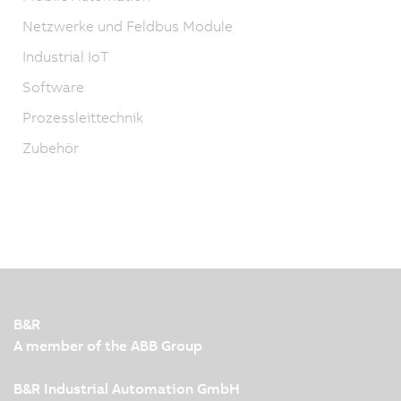
Netzwerke und Feldbus Module
Industrial IoT
Software
Prozessleittechnik
Zubehör
B&R
A member of the ABB Group
B&R Industrial Automation GmbH