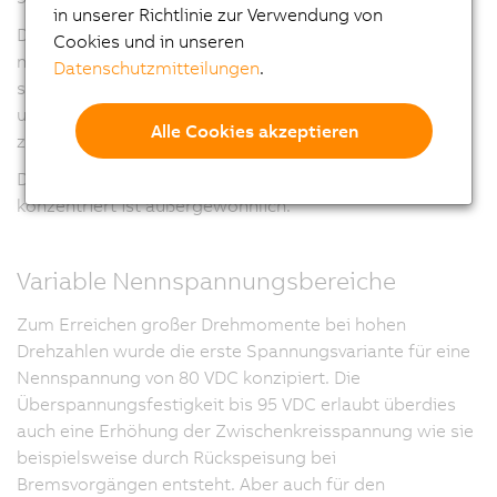
in unserer Richtlinie zur Verwendung von
Dies bringt bei Anwendungen mit mehreren Achsen
Cookies und in unseren
nicht nur eine Platzeinsparung im Schaltschrank,
Datenschutzmitteilungen
.
sondern auch Vorteile bei der Verdrahtung, da der Bus-
und Versorgungsspannungsanschluss nur für jeden
Alle Cookies akzeptieren
zweiten Motor erforderlich ist.
Diese große Leistungsdichte auf so kleinem Raum
konzentriert ist außergewöhnlich.
Variable Nennspannungsbereiche
Zum Erreichen großer Drehmomente bei hohen
Drehzahlen wurde die erste Spannungsvariante für eine
Nennspannung von
80 VDC
konzipiert. Die
Überspannungsfestigkeit bis
95 VDC
erlaubt überdies
auch eine Erhöhung der Zwischenkreisspannung wie sie
beispielsweise durch Rückspeisung bei
Bremsvorgängen entsteht. Aber auch für den