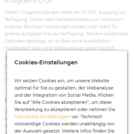
Integrierte I/Os
Neben Triggereingängen steht ein
24 VDC
Ausgang zur
Verfügung. Dieser kann beispielsweise zum Ansteuern
externer Bremsen verwendet werden oder steht für
andere Aufgaben frei zur Verfügung. Werden zusätzliche
Optionen benötigt, so ist dies ohne zusätzlichen
Platzbedarf über eine Optionsbaugruppe möglich.
Selbst außergewöhnliche Anforderungen sind damit
Cookies-Einstellungen
kundenspezifisch realisierbar. Die optionale
Unterstützung verschiedenster Gebersysteme zeigt die
vielfältige Anpassungsfähigkeit dieser Produktfamilie.
Wir setzen Cookies ein, um unsere Website
optimal für Sie zu gestalten, der Webanalyse
und der Integration von Social Media. Klicken
Kleinste Abmessungen
Sie auf "Alle Cookies akzeptieren", um diese
Verarbeitung zu akzeptieren oder nehmen Sie
Gerade in der Zweikanalvariante zeigt sich die
individuelle Einstellungen
vor. Technisch
Kompaktheit des Moduls. Pro Achse benötigt der
notwendige Cookies werden unabhängig von
ACOPOSmicro dabei eine Grundfläche von weniger als
der Auswahl gesetzt. Weitere Infos finden Sie
50 cm²
.