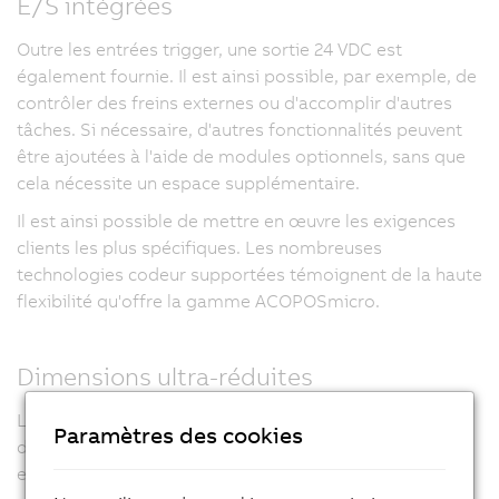
E/S intégrées
Outre les entrées trigger, une sortie
24 VDC
est
également fournie. Il est ainsi possible, par exemple, de
contrôler des freins externes ou d'accomplir d'autres
tâches. Si nécessaire, d'autres fonctionnalités peuvent
être ajoutées à l'aide de modules optionnels, sans que
cela nécessite un espace supplémentaire.
Il est ainsi possible de mettre en œuvre les exigences
clients les plus spécifiques. Les nombreuses
technologies codeur supportées témoignent de la haute
flexibilité qu'offre la gamme ACOPOSmicro.
Dimensions ultra-réduites
Les modèles à deux axes démontre à quel point le
Paramètres des cookies
design est compact. L'ACOPOSmicro a un
encombrement inférieur à
50 cm²
par axe.