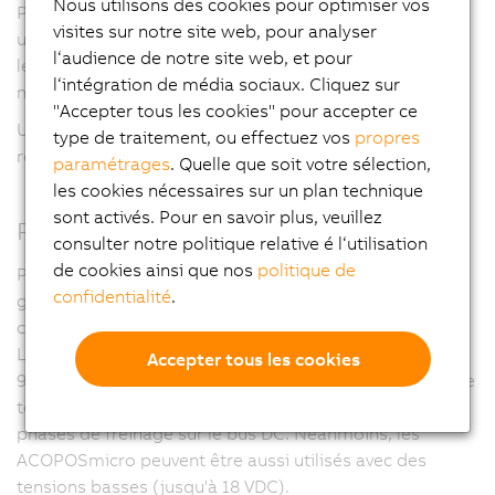
Nous utilisons des cookies pour optimiser vos
Pour les applications à axes multiples, ceci fait gagner
visites sur notre site web, pour analyser
un espace précieux dans l'armoire électrique. En outre,
l‘audience de notre site web, et pour
le câblage s'en trouve simplifié car un seul des deux
l‘intégration de média sociaux. Cliquez sur
moteurs doit être raccordé au bus et à l'alimentation.
"Accepter tous les cookies" pour accepter ce
Une telle densité de puissance dans un espace aussi
type de traitement, ou effectuez vos
propres
réduit est peu commune.
paramétrages
. Quelle que soit votre sélection,
les cookies nécessaires sur un plan technique
sont activés. Pour en savoir plus, veuillez
Plages de tension nominale variables
consulter notre politique relative é l‘utilisation
de cookies ainsi que nos
politique de
Pour atteindre des valeurs de couple plus élevées à
confidentialité
.
grande vitesse, la première variante de tension a été
conçue pour une tension nominale d'au moins
80 VDC
.
La résistance aux surtensions est assurée jusqu'à
Accepter tous les cookies
95 VDC
, ce qui permet de supporter les surélévations de
tension comme celles qui se produisent pendant les
phases de freinage sur le bus DC. Néanmoins, les
ACOPOSmicro peuvent être aussi utilisés avec des
tensions basses (jusqu'à 18 VDC).