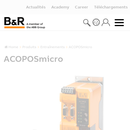
Actualités
Academy
Career
Téléchargements
Home
Produits
Entraînements
ACOPOSmicro
ACOPOSmicro