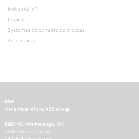
Industrial IoT
Logiciel
Systèmes de contrôle de process
Accessoires
B&R
A member of the ABB Group
B&R HQ: Mississauga, ON
5895 Kennedy Road
L4Z 2G3 Mississauga