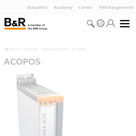
Actualités
Academy
Career
Téléchargements
Home
Produits
Entraînements
ACOPOS
ACOPOS