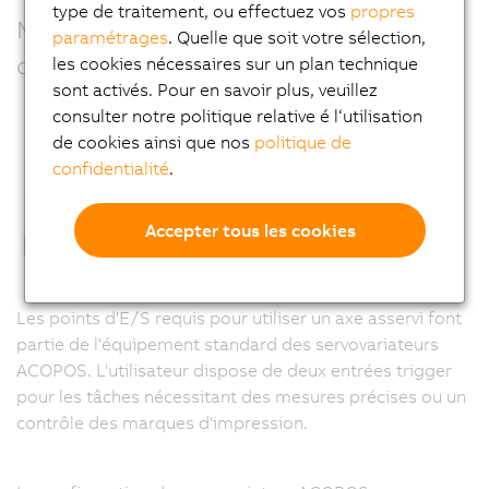
type de traitement, ou effectuez vos
propres
Modularité et précision avec options de
paramétrages
. Quelle que soit votre sélection,
communication
les cookies nécessaires sur un plan technique
sont activés. Pour en savoir plus, veuillez
consulter notre politique relative é l‘utilisation
de cookies ainsi que nos
politique de
confidentialité
.
Accepter tous les cookies
Les points d'E/S requis pour utiliser un axe asservi font
partie de l'équipement standard des servovariateurs
ACOPOS. L'utilisateur dispose de deux entrées trigger
pour les tâches nécessitant des mesures précises ou un
contrôle des marques d'impression.