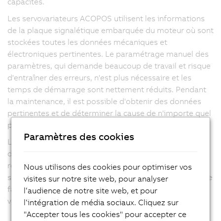
capacités.
Les servovariateurs ACOPOS utilisent les informations
de la plaque signalétique embarquée du moteur où sont
stockées toutes les données mécaniques et
électroniques pertinentes. Le paramétrage manuel des
paramètres, qui demande beaucoup de travail et risque
d'entraîner des erreurs, n'est plus nécessaire et les
temps de démarrage sont nettement réduits. Pendant
la maintenance, il est possible d'obtenir des données
pertinentes et de déterminer la cause de n'importe quel
problème.
Paramètres des cookies
La famille des servovariateurs ACOPOS est également
disponible avec des cartes électroniques partiellement
recouvertes d'un vernis. Ces versions ont des
Nous utilisons des cookies pour optimiser vos
spécifications identiques mais une meilleure robustesse
visites sur notre site web, pour analyser
face aux agents extérieurs comme la poussière, les
l‘audience de notre site web, et pour
vapeurs agressives ou l'humidité.
l‘intégration de média sociaux. Cliquez sur
"Accepter tous les cookies" pour accepter ce