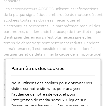
capacités.
Les servovariateurs ACOPOS utilisent les informations
de la plaque signalétique embarquée du moteur où sont
stockées toutes les données mécaniques et
électroniques pertinentes. Le paramétrage manuel des
paramètres, qui demande beaucoup de travail et risque
d'entraîner des erreurs, n'est plus nécessaire et les
temps de démarrage sont nettement réduits. Pendant
la maintenance, il est possible d'obtenir des données
pertinentes et de déterminer la cause de n'importe quel
problème.
Paramètres des cookies
La famille des servovariateurs ACOPOS est également
disponible avec des cartes électroniques partiellement
recouvertes d'un vernis. Ces versions ont des
Nous utilisons des cookies pour optimiser vos
spécifications identiques mais une meilleure robustesse
visites sur notre site web, pour analyser
face aux agents extérieurs comme la poussière, les
l‘audience de notre site web, et pour
vapeurs agressives ou l'humidité.
l‘intégration de média sociaux. Cliquez sur
"Accepter tous les cookies" pour accepter ce