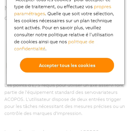
type de traitement, ou effectuez vos
propres
Modularité et précision avec options de
paramétrages
. Quelle que soit votre sélection,
communication
les cookies nécessaires sur un plan technique
sont activés. Pour en savoir plus, veuillez
consulter notre politique relative é l‘utilisation
de cookies ainsi que nos
politique de
confidentialité
.
Accepter tous les cookies
Les points d'E/S requis pour utiliser un axe asservi font
partie de l'équipement standard des servovariateurs
ACOPOS. L'utilisateur dispose de deux entrées trigger
pour les tâches nécessitant des mesures précises ou un
contrôle des marques d'impression.