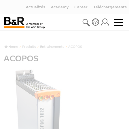
Actualités
Academy
Career
Téléchargements
Home
Produits
Entraînements
ACOPOS
ACOPOS