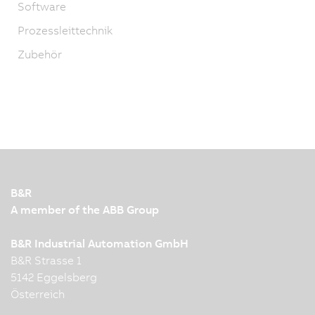
Software
Prozessleittechnik
Zubehör
B&R
A member of the ABB Group
B&R Industrial Automation GmbH
B&R Strasse 1
5142 Eggelsberg
Österreich