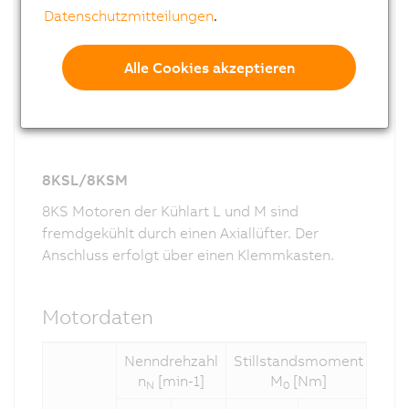
Datenschutzmitteilungen
.
Alle Cookies akzeptieren
8KSL/8KSM
8KS Motoren der Kühlart L und M sind
fremdgekühlt durch einen Axiallüfter. Der
Anschluss erfolgt über einen Klemmkasten.
Motordaten
Nenndrehzahl
Stillstandsmoment
Fla
n
[min-1]
M
[Nm]
N
0