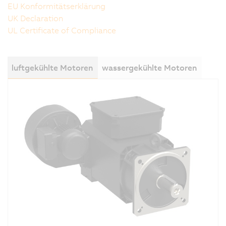
EU Konformitätserklärung
UK Declaration
UL Certificate of Compliance
luftgekühlte Motoren
wassergekühlte Motoren