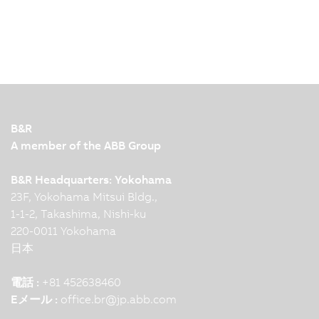
B&R
A member of the ABB Group
B&R Headquarters: Yokohama
23F, Yokohama Mitsui Bldg.,
1-1-2, Takashima, Nishi-ku
220-0011 Yokohama
日本
電話 :
+81 452638460
Eメール :
office.br
@
jp.abb.com