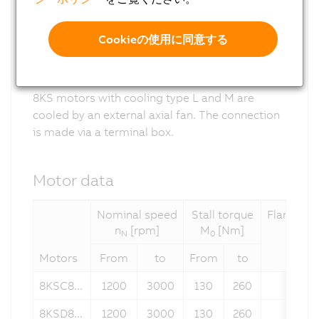
Cookieの使用に同意する
8KSL/8KSM
8KS motors with cooling type L and M are
cooled by an external axial fan. The connection
is made via a terminal box.
Motor data
Nominal speed
Stall torque
Flange di
n
[rpm]
M
[Nm]
N
0
Motors
From
to
From
to
8KSC8...
1200
3000
130
260
24
8KSD8...
1200
3000
130
260
24