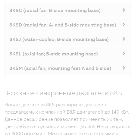
8KSC (radial fan; B-side mounting base)
8KSD (radial fan; A- and B-side mounting base)
8KSJ (water-cooled; B-side mounting base)
8KSL (axial fan; B-side mounting base)
8KSM (axial fan; mounting feet A and B side)
3-фазные синхронные двигатели 8KS
Новые двигатели 8KS расширили диапазон
предлагаемых компанией B&R двигателей до 140 кВт.
Данное расширение позволяет применять их там,
где требуется пусковой момент до 555 Нм и скорость
до 3000
обр/мин. Моторы имеются с осевыми и