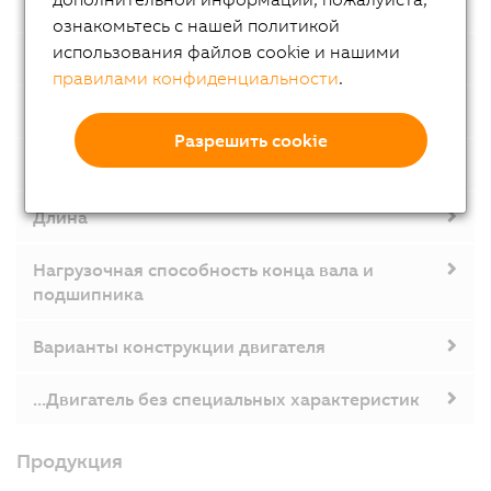
Встроенный чип с параметрами
ознакомьтесь с нашей политикой
использования файлов cookie и нашими
Типы охлаждения
правилами конфиденциальности
.
Типы монтажа 8KS
Разрешить cookie
Размеры
Длина
Нагрузочная способность конца вала и
подшипника
Варианты конструкции двигателя
...Двигатель без специальных характеристик
Продукция