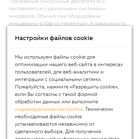
Трехфазные синхронные двигатели 8LS
поставляются с различными системами
энкодеров. Обычно они оборудованы
энкодерами EnDat от Heidenhain. В зависимости
от приложения клиент может выбрать
Настройки файлов cookie
стандартные энкодеры или энкодеры с высокой
разрешающей способностью. Они позволяют
работать без процедур коррекции исходной
Мы используем файлы cookie для
позиции или дополнительных измерительных
оптимизации нашего веб-сайта в интересах
систем на обрабатываемой детали. Трехфазные
пользователей, для веб-аналитики и
синхронные двигатели 8LSN могут также
интеграции с социальными сетями.
поставляться с резольверами для механизмов с
Пожалуйста, нажмите «Разрешить cookie»,
более низкой точностью и требованиями к
если Вы согласны с такой формой
быстродействию.
обработки данных или выполните
индивидуальные настройки
. Технически
необходимые файлы cookie
устанавливаются независимо от
Тип соединения
сделанного выбора. Для получения
дополнительной информации, пожалуйста,