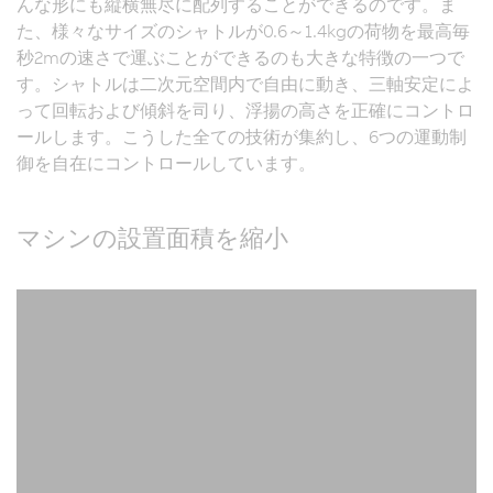
んな形にも縦横無尽に配列することができるのです。ま
た、様々なサイズのシャトルが0.6～1.4kgの荷物を最高毎
秒2mの速さで運ぶことができるのも大きな特徴の一つで
す。シャトルは二次元空間内で自由に動き、三軸安定によ
って回転および傾斜を司り、浮揚の高さを正確にコントロ
ールします。こうした全ての技術が集約し、6つの運動制
御を自在にコントロールしています。
マシンの設置面積を縮小
A
6
2