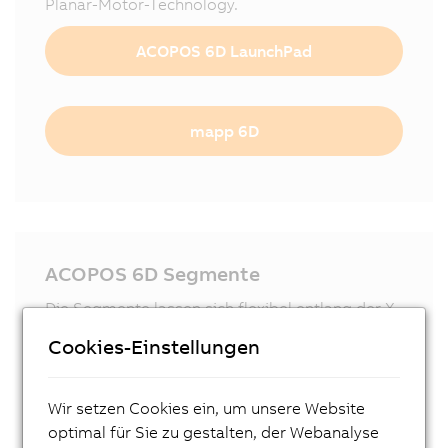
Planar-Motor-Technology.
ACOPOS 6D LaunchPad
mapp 6D
ACOPOS 6D Segmente
Die Segmente lassen sich flexibel entlang der X-
und Y-Achse montieren – nebeneinander,
Cookies-Einstellungen
versetzt oder mit Zwischenräumen für
Schutzabdeckungen, Kabeldurchführungen oder
Prozessstationen. Das ist maximale
Wir setzen Cookies ein, um unsere Website
Gestaltungsfreiheit bei optimaler Raumnutzung.
optimal für Sie zu gestalten, der Webanalyse