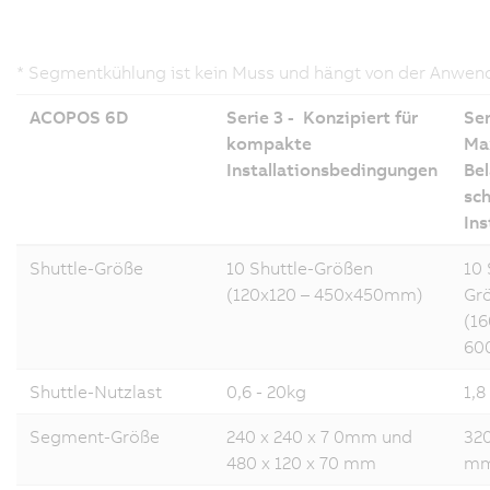
* Segmentkühlung ist kein Muss und hängt von der Anwen
ACOPOS 6D
Serie 3 - Konzipiert für
Ser
kompakte
Ma
Installationsbedingungen
Bel
sch
Ins
Shuttle-Größe
10 Shuttle-Größen
10 
(120x120 – 450x450mm)
Gr
(16
60
Shuttle-Nutzlast
0,6 - 20kg
1,8
Segment-Größe
240 x 240 x 7 0mm und
320
480 x 120 x 70 mm
m