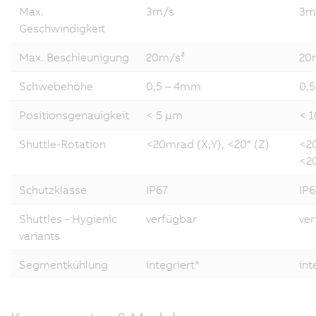
Max.
3m/s
3m
Geschwindigkeit
Max. Beschleunigung
20m/s²
20
Schwebehöhe
0,5 – 4mm
0,
Positionsgenauigkeit
< 5 µm
< 
Shuttle-Rotation
<20mrad (X,Y), <20° (Z)
<20
<20
Schutzklasse
IP67
IP6
Shuttles - Hygienic
verfügbar
ver
variants
Segmentkühlung
integriert*
int