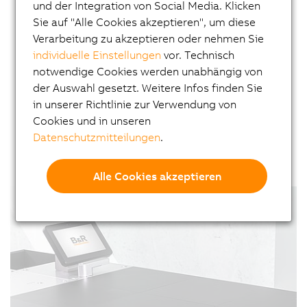
Einzelne Segmente können nahtlos mit
und der Integration von Social Media. Klicken
bestehenden Förderband- oder Track-
Sie auf "Alle Cookies akzeptieren", um diese
Systemen kombiniert werden. Schmalsegmente
Verarbeitung zu akzeptieren oder nehmen Sie
ermöglichen zudem einen effizienten und
individuelle Einstellungen
vor. Technisch
kostengünstigen Transport in Einzelspur-
notwendige Cookies werden unabhängig von
Anwendungen. Die Schutzabdeckung der Anlage
der Auswahl gesetzt. Weitere Infos finden Sie
kann je nach Bedarf aus Edelstahl, Silikon, Titan,
in unserer Richtlinie zur Verwendung von
Glas oder anderen Materialien realisiert werden
Cookies und in unseren
und ermöglicht eine individuelle Anpassung an
Datenschutzmitteilungen
.
Ihre Prozessbedürfnisse.
Alle Cookies akzeptieren