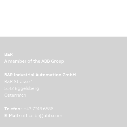
B&R
A member of the ABB Group
B&R Industrial Automation GmbH
B&R Strasse 1
5142 Eggelsberg
Österreich
Telefon :
+43 7748 6586
E-Mail :
office.br
@
abb.com