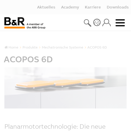
Aktuelles
Academy
Karriere
Downloads
Home
Produkte
Mechatronische Systeme
ACOPOS 6D
ACOPOS 6D
Planarmotortechnologie: Die neue