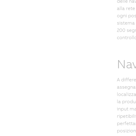
delle na
alla ret
ogni pos
sistema 
200 segm
controllo
Nav
A differ
assegnato
localizz
la produ
input ma
ripetibi
perfetta
posizion