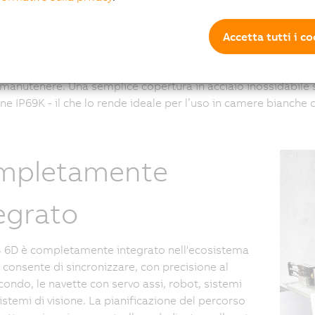
o usura
Accetta tutti i c
te ACOPOS 6D fluttuano liberamente senza alcun contatto mec
 manutenere. Una semplice copertura in acciaio inossidabile
ne IP69K - il che lo rende ideale per l’uso in camere bianche 
mpletamente
egrato
6D è completamente integrato nell'ecosistema
 consente di sincronizzare, con precisione al
ondo, le navette con servo assi, robot, sistemi
sistemi di visione. La pianificazione del percorso