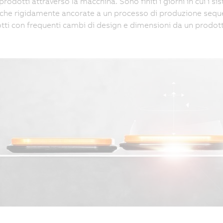
i prodotti attraverso la macchina. Sono finiti i giorni in cui
che rigidamente ancorate a un processo di produzione seque
lotti con frequenti cambi di design e dimensioni da un prodotto