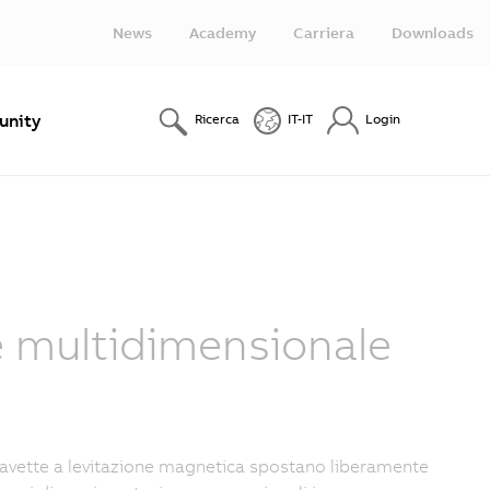
News
Academy
Carriera
Downloads
nity
Ricerca
IT-IT
Login
ne multidimensionale
avette a levitazione magnetica spostano liberamente