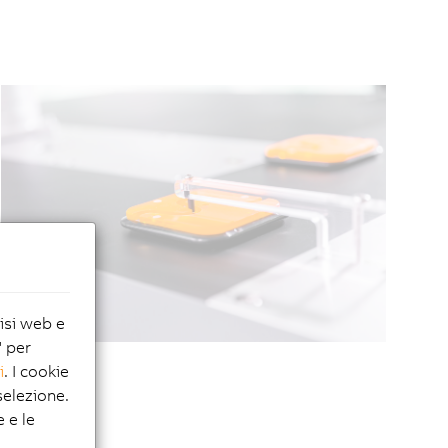
lisi web e
" per
i
. I cookie
elezione.
e e le