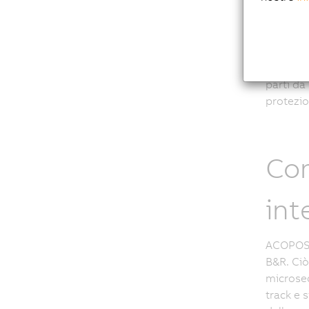
Zer
Le navet
parti da
protezio
Co
int
ACOPOS 
B&R. Ciò
microsec
track e 