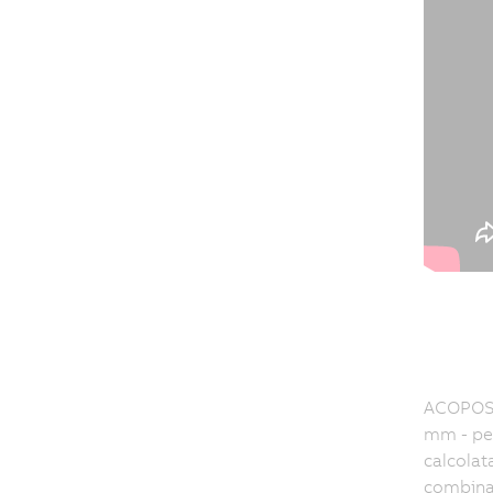
ACOPOS 6
mm - per
calcolat
combinaz