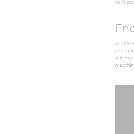
nell'ass
Eno
ACOPOS 6
configur
minimo i
macchina