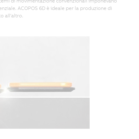
 i sistemi di movimentazione convenzionali imponevano
nziale. ACOPOS 6D è ideale per la produzione di
 all'altro.