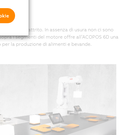
ookie
canico né attrito. In assenza di usura non ci sono
 sopra i segmenti del motore offre all’ACOPOS 6D una
o per la produzione di alimenti e bevande.