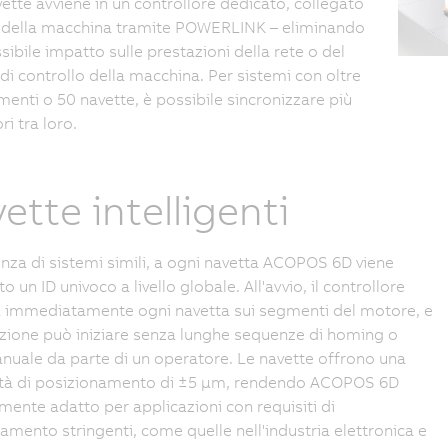
vette avviene in un controllore dedicato, collegato
e della macchina tramite POWERLINK – eliminando
sibile impatto sulle prestazioni della rete o del
di controllo della macchina. Per sistemi con oltre
enti o 50 navette, è possibile sincronizzare più
ri tra loro.
ette intelligenti
enza di sistemi simili, a ogni navetta ACOPOS 6D viene
 un ID univoco a livello globale. All'avvio, il controllore
a immediatamente ogni navetta sui segmenti del motore, e
zione può iniziare senza lunghe sequenze di homing o
nuale da parte di un operatore. Le navette offrono una
lità di posizionamento di ±5 µm, rendendo ACOPOS 6D
mente adatto per applicazioni con requisiti di
amento stringenti, come quelle nell'industria elettronica e