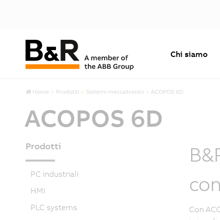
Chi siamo
Home
Prodotti
Sistemi meccatronici
ACOPOS 6D
ACOPOS 6D
Prodotti
B&R
PC industriali
co
HMI
PLC systems
Con ACOP