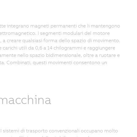
vette integrano magneti permanenti che li mantengono
lettromagnetico. I segmenti modulari del motore
, a creare qualsiasi forma dello spazio di movimento.
carichi utili da 0,6 a 14 chilogrammi e raggiungere
amente nello spazio bidimensionale, oltre a ruotare e
quota. Combinati, questi movimenti consentono un
 macchina
I sistemi di trasporto convenzionali occupano molto