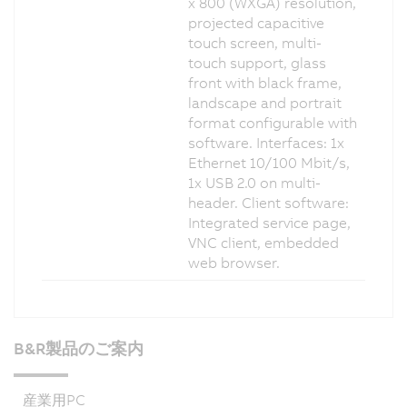
x 800 (WXGA) resolution,
projected capacitive
touch screen, multi-
touch support, glass
front with black frame,
landscape and portrait
format configurable with
software. Interfaces: 1x
Ethernet 10/100 Mbit/s,
1x USB 2.0 on multi-
header. Client software:
Integrated service page,
VNC client, embedded
web browser.
B&R製品のご案内
産業用PC