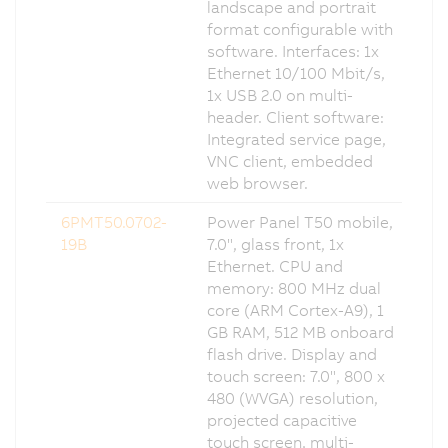
landscape and portrait
format configurable with
software. Interfaces: 1x
Ethernet 10/100 Mbit/s,
1x USB 2.0 on multi-
header. Client software:
Integrated service page,
VNC client, embedded
web browser.
6PMT50.0702-
Power Panel T50 mobile,
19B
7.0", glass front, 1x
Ethernet. CPU and
memory: 800 MHz dual
core (ARM Cortex-A9), 1
GB RAM, 512 MB onboard
flash drive. Display and
touch screen: 7.0", 800 x
480 (WVGA) resolution,
projected capacitive
touch screen, multi-