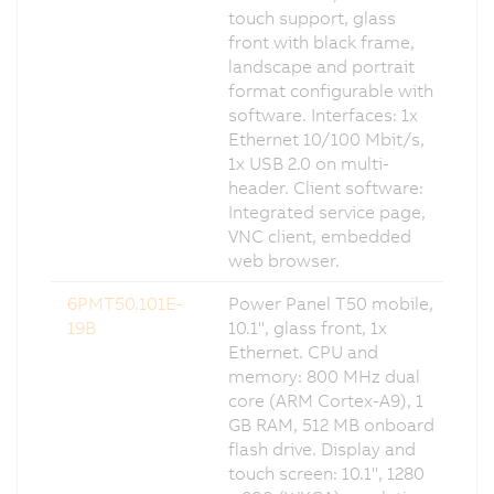
touch support, glass
front with black frame,
landscape and portrait
format configurable with
software. Interfaces: 1x
Ethernet 10/100 Mbit/s,
1x USB 2.0 on multi-
header. Client software:
Integrated service page,
VNC client, embedded
web browser.
6PMT50.101E-
Power Panel T50 mobile,
19B
10.1", glass front, 1x
Ethernet. CPU and
memory: 800 MHz dual
core (ARM Cortex-A9), 1
GB RAM, 512 MB onboard
flash drive. Display and
touch screen: 10.1", 1280