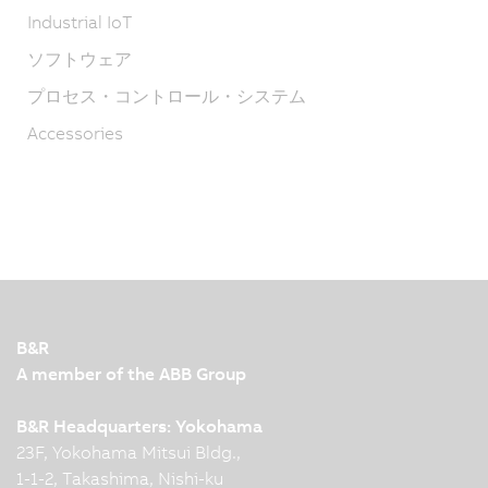
Industrial IoT
ソフトウェア
プロセス・コントロール・システム
Accessories
B&R
A member of the ABB Group
B&R Headquarters: Yokohama
23F, Yokohama Mitsui Bldg.,
1-1-2, Takashima, Nishi-ku