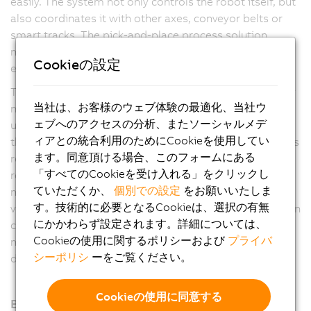
easily. The system not only controls the robot itself, but
also coordinates it with other axes, conveyor belts or
smart tracks. The pick-and-place process solution
makes machines faster, more flexible and more
Cookieの設定
efficient.
The user has maximum freedom in process design. Any
当社は、お客様のウェブ体験の最適化、当社ウ
number of Delta, Articulated and Scara robots can be
ェブへのアクセスの分析、またソーシャルメデ
used. In addition, the software automatically optimizes
ィアとの統合利用のためにCookieを使用してい
the process according to the application manufacturer's
ます。同意頂ける場合、このフォームにある
requirements. Options include the shortest possible
「すべてのCookieを受け入れる」をクリックし
removal times, first-in-first-out or energy-optimized
ていただくか、
個別での設定
をお願いいたしま
motion profiles. Coordination with other axes, the B&R
す。技術的に必要となるCookieは、選択の有無
vision system or the web-based mapp View visualization
にかかわらず設定されます。詳細については、
can be set up with just a few clicks. This eliminates
Cookieの使用に関するポリシーおよび
プライバ
much of the manual programming work and reduces
シーポリシ
ーをご覧ください。
development time.
Cookieの使用に同意する
B&R製品のご案内