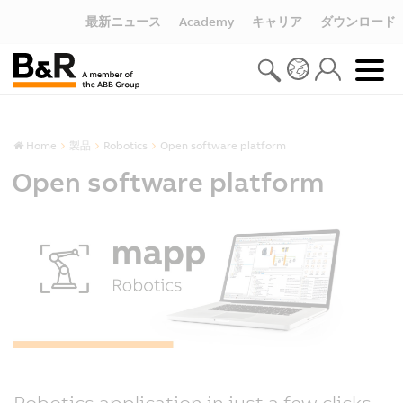
最新ニュース
Academy
キャリア
ダウンロード
Home
製品
Robotics
Open software platform
Open software platform
Robotics application in just a few clicks