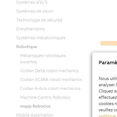
Systèmes d’E/S
Systèmes de vision
Technologie de sécurité
Entraînements
Systèmes mécatroniques
Robotique
Mécaniques robotiques
ouvertes
Paramè
App
Codian Delta robot mechanics
Nous util
Codian SCARA robot mechanics
por
analyser 
Codian 6-Axis robot mechanics
Cliquez s
Machine-Centric Robotics
effectue
L'utilis
cookies n
spécifiq
mapp Robotics
veuillez c
Désormai
Mobile Automation
politique
program