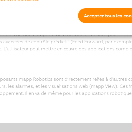
er Diagram), ST (Structured Text) et C/C++, suffisent.
Accepter tous les coo
nit des modules logiciels préconfigurés pour rendre la pro
otics de B&R comporte des fonctions standard pour le contrô
s avancées de contrôle prédictif (Feed Forward, par exemple
c. L'utilisateur peut mettre en œuvre des applications comp
.
posants mapp Robotics sont directement reliés à d'autres
eurs, les alarmes, et les visualisations web (mapp View). Ces 
oppement. Il en va de même pour les applications robotiques 