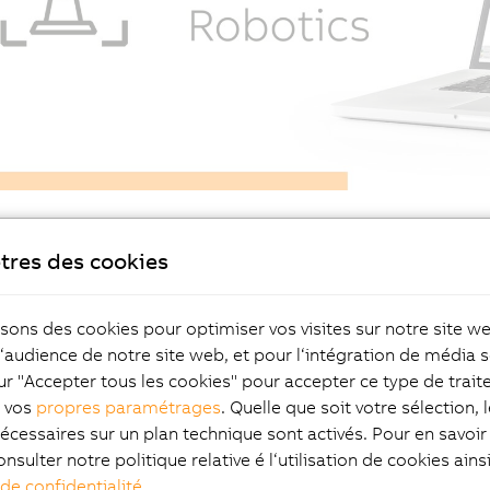
tres des cookies
lications robotiques à
isons des cookies pour optimiser vos visites sur notre site w
tée de clics
l‘audience de notre site web, et pour l‘intégration de média s
ur "Accepter tous les cookies" pour accepter ce type de trai
z vos
propres paramétrages
. Quelle que soit votre sélection, 
ateur n'a plus besoin de connaître un langage robotique
écessaires sur un plan technique sont activés. Pour en savoir 
ue pour programmer une application robotique.
onsulter notre politique relative é l‘utilisation de cookies ain
s, les langages habituellement utilisés pour la
 de confidentialité
.
mation des machines comme, par exemple, les langages