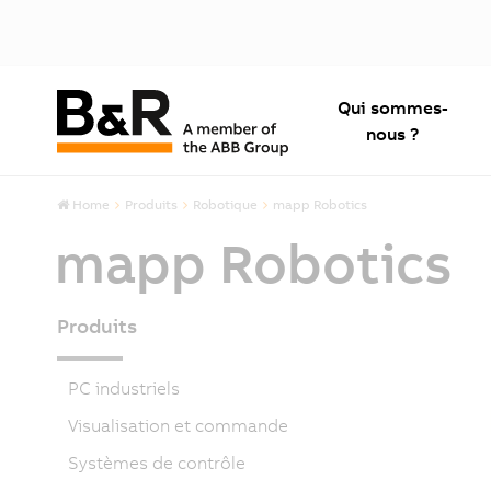
Qui sommes-
nous ?
Home
Produits
Robotique
mapp Robotics
mapp Robotics
Produits
PC industriels
Visualisation et commande
Systèmes de contrôle