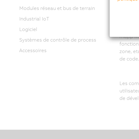
LD (Ladd
Modules réseau et bus de terrain
Industrial IoT
B&R four
Logiciel
mapp Rob
Systèmes de contrôle de process
fonction
Accessoires
zone, et
de code
Les com
utilisat
de dével