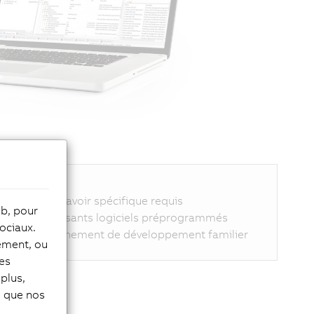
Atouts clé
Aucun savoir spécifique requis
eb, pour
Composants logiciels préprogrammés
ociaux.
Environnement de développement familier
tement, ou
les
plus,
si que nos