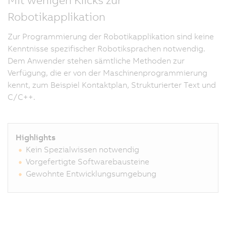
d
Robotikapplikation
Z
z
Zur Programmierung der Robotikapplikation sind keine
R
Kenntnisse spezifischer Robotiksprachen notwendig.
n
Dem Anwender stehen sämtliche Methoden zur
w
Verfügung, die er von der Maschinenprogrammierung
z
kennt, zum Beispiel Kontaktplan, Strukturierter Text und
er
C/C++.
st
B
vo
Highlights
S
Kein Spezialwissen notwendig
z
Vorgefertigte Softwarebausteine
V
Gewohnte Entwicklungsumgebung
M
d
l
si