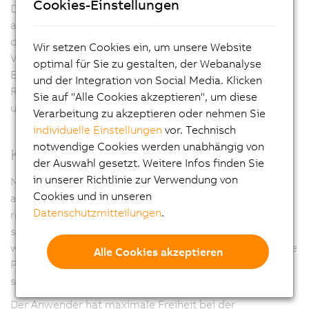
Cookies-Einstellungen
Die mapp-Robotics-Komponenten sind nahtlos mit den
anderen mapp-Funktionen verknüpft, zum Beispiel mit
der Nutzerverwaltung, dem Alarmsystem und der Web-
Wir setzen Cookies ein, um unsere Website
Visualisierung mapp View. Dadurch wird die
optimal für Sie zu gestalten, der Webanalyse
Entwicklungszeit deutlich verkürzt. Auch sichere
und der Integration von Social Media. Klicken
Roboterapplikationen lassen sich einfach und
Sie auf "Alle Cookies akzeptieren", um diese
unkompliziert umsetzen.
Verarbeitung zu akzeptieren oder nehmen Sie
individuelle Einstellungen
vor. Technisch
notwendige Cookies werden unabhängig von
Konfigurieren statt programmieren
der Auswahl gesetzt. Weitere Infos finden Sie
in unserer Richtlinie zur Verwendung von
Mit mapp Pick&Place können Maschinenbauer nun Pick-
Cookies und in unseren
and-Place Applikationen wesentlich einfacher
Datenschutzmitteilungen
.
realisieren. Das System steuert nicht nur den Roboter
selbst, sondern übernimmt auch die Koordination mit
weiteren Achsen, Förderbändern oder Smart Tracks. Die
Alle Cookies akzeptieren
Pick-and-Place-Prozesslösung macht Maschinen
schneller, flexibler und effizienter.
Der Anwender hat maximale Freiheit bei der