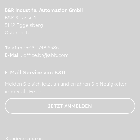
B&R Industrial Automation GmbH
B&R Strasse 1
5142 Eggelsberg
Österreich
Telefon :
+43 7748 6586
E-Mail :
office.br
@
abb.com
E-Mail-Service von B&R
Melden Sie sich jetzt an und erfahren Sie Neuigkeiten
immer als Erster.
JETZT ANMELDEN
Kundenmagazin