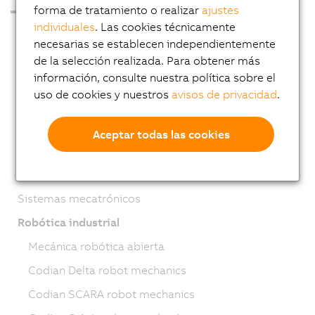
forma de tratamiento o realizar
ajustes
individuales
. Las cookies técnicamente
PCs industriales
necesarias se establecen independientemente
Visualización y gestión
de la selección realizada. Para obtener más
información, consulte nuestra política sobre el
Sistemas PLC
uso de cookies y nuestros
avisos de privacidad
.
Sistemas de E/S
Sistemas de visión
Aceptar todas las cookies
Tecnología de Seguridad
Motion control
Sistemas mecatrónicos
Robótica industrial
Mecánica robótica abierta
Codian Delta robot mechanics
Codian SCARA robot mechanics