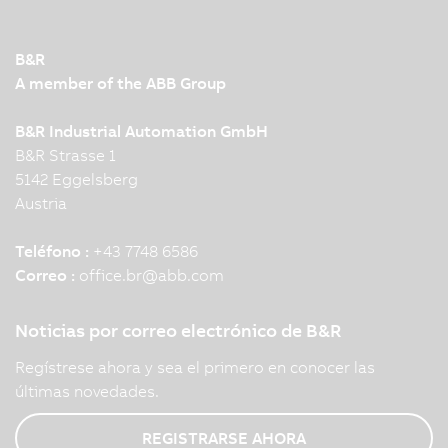
B&R
A member of the ABB Group
B&R Industrial Automation GmbH
B&R Strasse 1
5142 Eggelsberg
Austria
Teléfono :
+43 7748 6586
Correo :
office.br
@
abb.com
Noticias por correo electrónico de B&R
Regístrese ahora y sea el primero en conocer las
últimas novedades.
REGISTRARSE AHORA