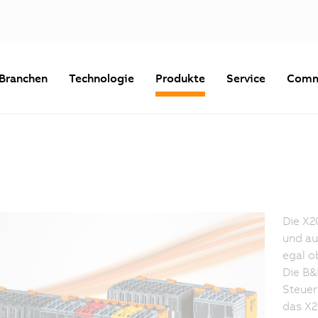
Branchen
Technologie
Produkte
Service
Comm
Die X2
und au
egal o
Die B&
Steuer
das X2