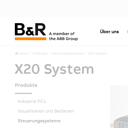
Über uns
Home
Produkte
Steuerungssysteme
X20 System
X20 System
Produkte
Industrie PCs
Visualisieren und Bedienen
Steuerungssysteme