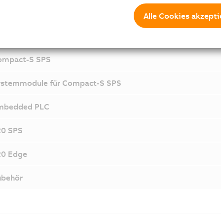
Alle Cookies akzepti
Komponenten und 
ompact-S SPS
ystemmodule für Compact-S SPS
mbedded PLC
20 SPS
20 Edge
ubehör