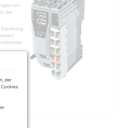
ungen von
t, bei
e Steuerung
weitert
nittstellen
n, der
e Cookies
rer