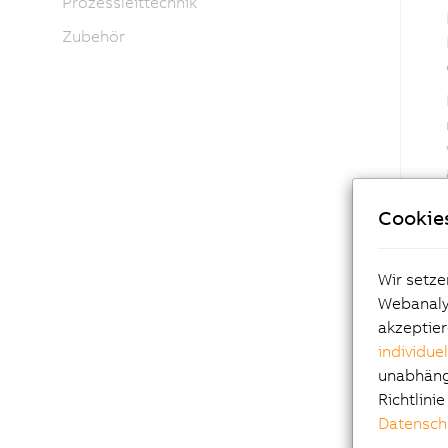
Prozessleittechnik
Zubehör
Cookie
Wir setze
Webanalys
akzeptier
individue
unabhängi
Richtlini
Datensch