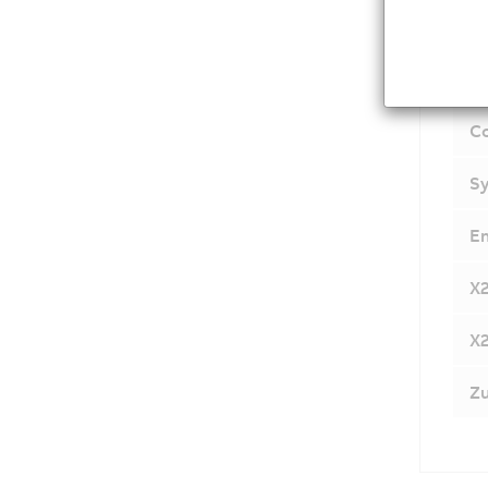
C
S
E
X
X
Z