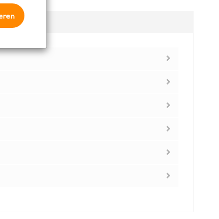
eren
Module