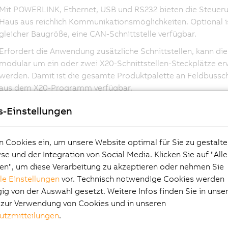
Mit POWERLINK, Ethernet, USB und RS232 bieten die Steuer
Haus aus reichlich Kommunikationsmöglichkeiten. Optional is
gleicher Baugröße, eine CAN-Schnittstelle verfügbar.
Erfordert die Anwendung zusätzliche Schnittstellen, kann di
modular um ein oder zwei X20-Schnittstellen-Steckplätze er
werden. Damit ist die gesamte Produktpalette an Feldbussch
aus dem X20-Programm verfügbar.
s-Einstellungen
n Cookies ein, um unsere Website optimal für Sie zu gestalte
e und der Integration von Social Media. Klicken Sie auf "All
en", um diese Verarbeitung zu akzeptieren oder nehmen Sie
lle Einstellungen
vor. Technisch notwendige Cookies werden
g von der Auswahl gesetzt. Weitere Infos finden Sie in unse
e zur Verwendung von Cookies und in unseren
utzmitteilungen
.