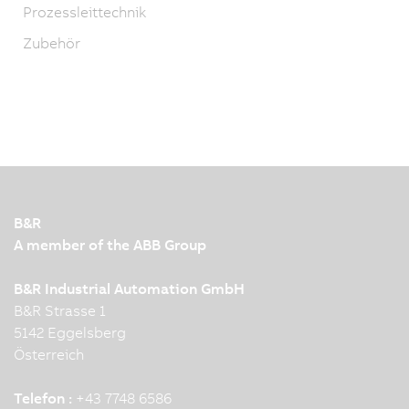
Prozessleittechnik
Zubehör
B&R
A member of the ABB Group
B&R Industrial Automation GmbH
B&R Strasse 1
5142 Eggelsberg
Österreich
Telefon :
+43 7748 6586