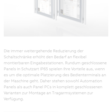
b
e
H
E
k
k
S
z
Die immer weitergehende Reduzierung der
Ei
Schaltschränke erhöht den Bedarf an flexibel
d
montierbaren Eingabestationen. Rundum geschlossene
in
Panels in Schutzart IP65 spielen ihre Vorteile aus, wenn
e
es um die optimale Platzierung des Bedienterminals an
e
der Maschine geht. Daher stehen sowohl Automation
z
Panels als auch Panel PCs in komplett geschlossenen
I
Varianten zur Montage an Tragarmsystemen zur
g
Verfügung.
B
g
w