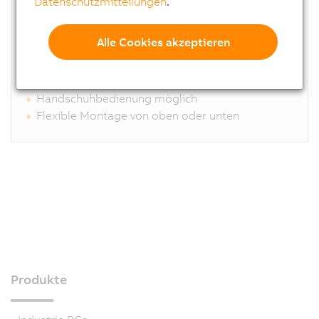
Datenschutzmitteilungen
.
Analog resistiver Singletouch
Anschlüsse für DVI, SDL, SDL3
Alle Cookies akzeptieren
Hochwertige, kratzfeste Oberfläche ohne
Schmutzkanten
Optional mit Haltegriffen erhältlich
Handschuhbedienung möglich
Flexible Montage von oben oder unten
Di
Produkte