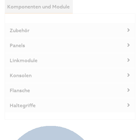
D
Komponenten und Module
m
P
w
Zubehör
di
a
Panels
T
ve
Linkmodule
D
G
Konsolen
er
n
Flansche
d
g
Haltegriffe
m
B
d
E