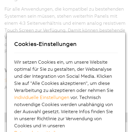
d
Für alle Anwendungen, die kompatibel zu bestehenden
s
Systemen sein müssen, stehen weiterhin Panels mit
R
einem 4:3 Seitenverhältnis und einem analog resistivem
S
Touch Screen zur Verfügung. Damit können bestehende
d
Visualisierungen unter Beibehaltung der Auflösung, d.h.
b
Cookies-Einstellungen
ohne jegliche Softwareanpassung, mit der neuesten PC
e
Plattform ausgestattet werden.
Pl
w
Wir setzen Cookies ein, um unsere Website
in
optimal für Sie zu gestalten, der Webanalyse
Weitere Informationen
T
und der Integration von Social Media. Klicken
Smart Display Link
b
Sie auf "Alle Cookies akzeptieren", um diese
Automation Panel Singletouch
g
Verarbeitung zu akzeptieren oder nehmen Sie
si
individuelle Einstellungen
vor. Technisch
notwendige Cookies werden unabhängig von
der Auswahl gesetzt. Weitere Infos finden Sie
Highlights
in unserer Richtlinie zur Verwendung von
Cookies und in unseren
4:3-Varianten von 15" XGA bis 19" SXGA