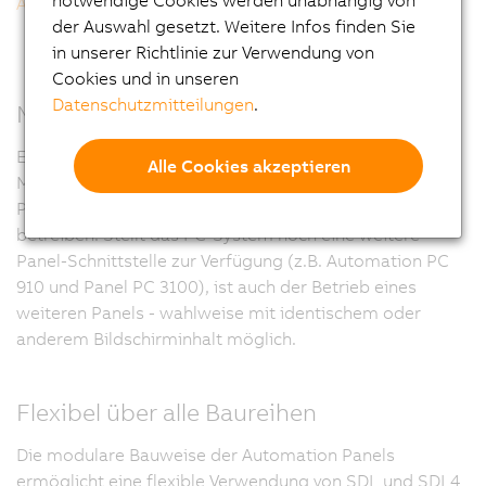
notwendige Cookies werden unabhängig von
Automation Panel 5000 Tragarm Multitouch
der Auswahl gesetzt. Weitere Infos finden Sie
in unserer Richtlinie zur Verwendung von
Cookies und in unseren
Datenschutzmitteilungen
.
Multi-Panel-Betrieb
Eine wesentliche Erweiterung gegenüber SDL3 ist die
Alle Cookies akzeptieren
Möglichkeit, über einen SDL/SDL4 Splitter bis zu 3
Panels an einem Automation PC oder Panel PC zu
betreiben. Stellt das PC-System noch eine weitere
Panel-Schnittstelle zur Verfügung (z.B. Automation PC
910 und Panel PC 3100), ist auch der Betrieb eines
weiteren Panels - wahlweise mit identischem oder
anderem Bildschirminhalt möglich.
Flexibel über alle Baureihen
Die modulare Bauweise der Automation Panels
ermöglicht eine flexible Verwendung von SDL und SDL4