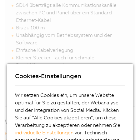
SDL4 überträgt alle Kommunikationskanäle
zwischen PC und Panel über ein Standard-
Ethernet-Kabel
Bis zu 100 m
Unabhängig vom Betriebssystem und der
Software
Einfache Kabelverlegung
Kleiner Stecker - auch für schmale
Durchführungen geeignet
Keine CPU im Panel erforderlich
Cookies-Einstellungen
Keine Belastung des PC-Systems
Beste Grafikperformance
Langzeitverfügbar
Wir setzen Cookies ein, um unsere Website
optimal für Sie zu gestalten, der Webanalyse
und der Integration von Social Media. Klicken
Sie auf "Alle Cookies akzeptieren", um diese
Weitere Informationen
Verarbeitung zu akzeptieren oder nehmen Sie
individuelle Einstellungen
vor. Technisch
Flexible Topologien mit SDL4