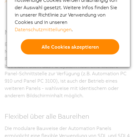
notwendige Cookies werden unabhängig von
Automation Panel 5000 Tragarm Multitouch
der Auswahl gesetzt. Weitere Infos finden Sie
in unserer Richtlinie zur Verwendung von
Cookies und in unseren
Datenschutzmitteilungen
.
Multi-Panel-Betrieb
Eine wesentliche Erweiterung gegenüber SDL3 ist die
Alle Cookies akzeptieren
Möglichkeit, über einen SDL/SDL4 Splitter bis zu 3
Panels an einem Automation PC oder Panel PC zu
betreiben. Stellt das PC-System noch eine weitere
Panel-Schnittstelle zur Verfügung (z.B. Automation PC
910 und Panel PC 3100), ist auch der Betrieb eines
weiteren Panels - wahlweise mit identischem oder
anderem Bildschirminhalt möglich.
Flexibel über alle Baureihen
Die modulare Bauweise der Automation Panels
ermöglicht eine flexible Verwendung von SDL und SDL4