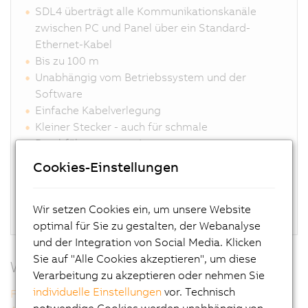
SDL4 überträgt alle Kommunikationskanäle
zwischen PC und Panel über ein Standard-
Ethernet-Kabel
Bis zu 100 m
Unabhängig vom Betriebssystem und der
Software
Einfache Kabelverlegung
Kleiner Stecker - auch für schmale
Durchführungen geeignet
Keine CPU im Panel erforderlich
Cookies-Einstellungen
Keine Belastung des PC-Systems
Beste Grafikperformance
Langzeitverfügbar
Wir setzen Cookies ein, um unsere Website
optimal für Sie zu gestalten, der Webanalyse
und der Integration von Social Media. Klicken
Sie auf "Alle Cookies akzeptieren", um diese
Weitere Informationen
Verarbeitung zu akzeptieren oder nehmen Sie
individuelle Einstellungen
vor. Technisch
Flexible Topologien mit SDL4