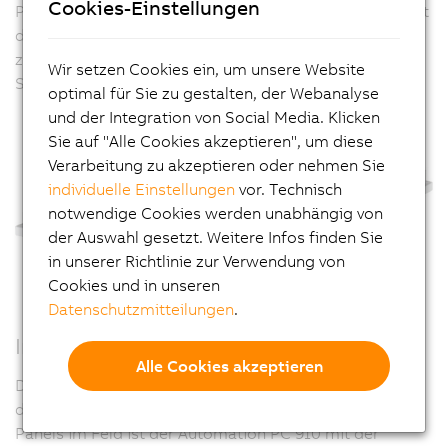
Cookies-Einstellungen
Panel PC zu tauschen ist, sondern nur die Front. B&R hat
dazu ein einheitliches Interface geschaffen, das für
zukünftige PC-Architekturen eine flexible
Wir setzen Cookies ein, um unsere Website
Systemplattform darstellt.
optimal für Sie zu gestalten, der Webanalyse
und der Integration von Social Media. Klicken
Sie auf "Alle Cookies akzeptieren", um diese
Verarbeitung zu akzeptieren oder nehmen Sie
individuelle Einstellungen
vor. Technisch
notwendige Cookies werden unabhängig von
der Auswahl gesetzt. Weitere Infos finden Sie
in unserer Richtlinie zur Verwendung von
Cookies und in unseren
Datenschutzmitteilungen
.
Intelligente Panel-Kommunikation
Alle Cookies akzeptieren
Die flexible Anbindung abgesetzter Bedieneinheiten ist
das Kennzeichen der Automation Panels. Für die vielen
Panels im Feld ist der Automation PC 910 mit der