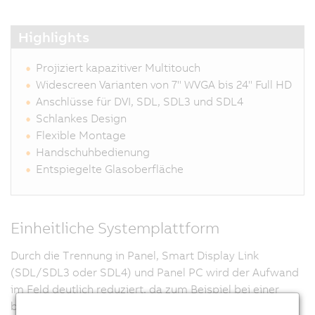
Highlights
Projiziert kapazitiver Multitouch
Widescreen Varianten von 7" WVGA bis 24" Full HD
Anschlüsse für DVI, SDL, SDL3 und SDL4
Schlankes Design
Flexible Montage
Handschuhbedienung
Entspiegelte Glasoberfläche
Einheitliche Systemplattform
Durch die Trennung in Panel, Smart Display Link
(SDL/SDL3 oder SDL4) und Panel PC wird der Aufwand
im Feld deutlich reduziert, da zum Beispiel bei einer
beschädigten Displayfront nicht mehr der gesamte