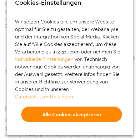
Cookies-Einstellungen
Panel PC zu tauschen ist, sondern nur die Front. B&R hat
dazu ein einheitliches Interface geschaffen, das für
zukünftige PC-Architekturen eine flexible
Wir setzen Cookies ein, um unsere Website
Systemplattform darstellt.
optimal für Sie zu gestalten, der Webanalyse
und der Integration von Social Media. Klicken
Sie auf "Alle Cookies akzeptieren", um diese
Verarbeitung zu akzeptieren oder nehmen Sie
individuelle Einstellungen
vor. Technisch
notwendige Cookies werden unabhängig von
der Auswahl gesetzt. Weitere Infos finden Sie
in unserer Richtlinie zur Verwendung von
Cookies und in unseren
Datenschutzmitteilungen
.
Intelligente Panel-Kommunikation
Alle Cookies akzeptieren
Die flexible Anbindung abgesetzter Bedieneinheiten ist
das Kennzeichen der Automation Panels. Für die vielen
Panels im Feld ist der Automation PC 910 mit der