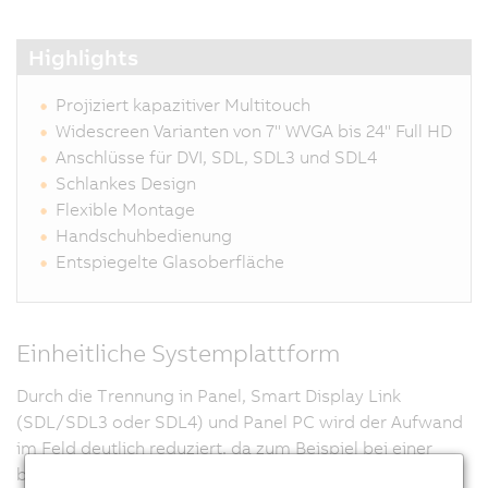
Highlights
Projiziert kapazitiver Multitouch
Widescreen Varianten von 7" WVGA bis 24" Full HD
Anschlüsse für DVI, SDL, SDL3 und SDL4
Schlankes Design
Flexible Montage
Handschuhbedienung
Entspiegelte Glasoberfläche
Einheitliche Systemplattform
Durch die Trennung in Panel, Smart Display Link
(SDL/SDL3 oder SDL4) und Panel PC wird der Aufwand
im Feld deutlich reduziert, da zum Beispiel bei einer
beschädigten Displayfront nicht mehr der gesamte