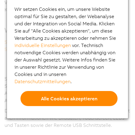
Verbindung zwischen PC und Display über ein einziges
Wir setzen Cookies ein, um unsere Website
Kabel und ist die ideale Lösung für kürzere Distanzen.
optimal für Sie zu gestalten, der Webanalyse
und der Integration von Social Media. Klicken
Weitere Informationen
Sie auf "Alle Cookies akzeptieren", um diese
Verarbeitung zu akzeptieren oder nehmen Sie
Smart Display Link 4
individuelle Einstellungen
vor. Technisch
Smart Display Link 3
notwendige Cookies werden unabhängig von
der Auswahl gesetzt. Weitere Infos finden Sie
in unserer Richtlinie zur Verwendung von
Cookies und in unseren
Sollen größere Entfernungen überbrückt werden, spielt
Datenschutzmitteilungen
.
Smart Display Link 4 seine Stärken aus. Damit können
Automation Panels bis zu 100 m entfernt vom
Alle Cookies akzeptieren
Automation PC betrieben werden.
Der Smart Display Link versorgt die Displayeinheiten mit
allen Informationen wie Bilddaten, Touchscreen, LEDs
und Tasten sowie der Remote USB Schnittstelle.