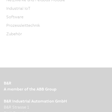
Industrial IoT
Software
Prozessleittechnik
Zubehör
B&R
A member of the ABB Group
B&R Industrial Automation GmbH
B&R Strasse 1