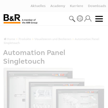
Aktuelles
Academy
Karriere
Downloads
Home
Produkte
Visualisieren und Bedienen
Automation Panel
Singletouch
Automation Panel
Singletouch