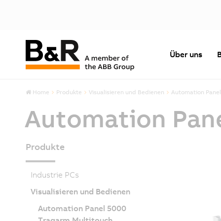
Über uns
Home
Produkte
Visualisieren und Bedienen
Automation Panel
Automation Pane
Produkte
Industrie PCs
Visualisieren und Bedienen
Automation Panel 5000
Tragarm Multitouch