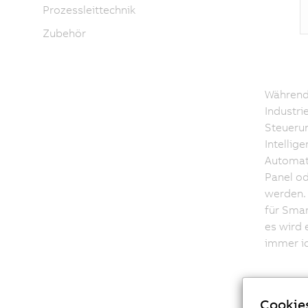
Prozessleittechnik
Zubehör
Während
Industri
Steueru
Intellig
Automat
Panel od
werden. 
für Smar
es wird 
immer id
Cookie