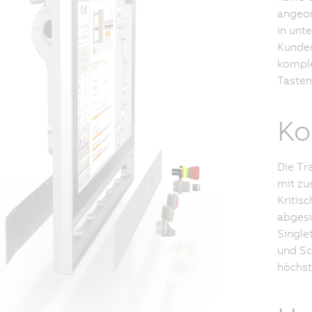
angeor
in unt
Kunden
komple
Tasten
Ko
Die Tr
mit zu
Kritis
abgesi
Single
und Sc
höchst