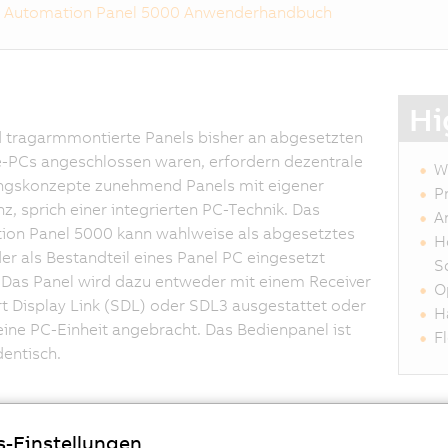
Automation Panel 5000 Anwenderhandbuch
Hi
 tragarmmontierte Panels bisher an abgesetzten
e-PCs angeschlossen waren, erfordern dezentrale
W
ngskonzepte zunehmend Panels mit eigener
P
enz, sprich einer integrierten PC-Technik. Das
A
ion Panel 5000 kann wahlweise als abgesetztes
H
er als Bestandteil eines Panel PC eingesetzt
S
Das Panel wird dazu entweder mit einem Receiver
O
t Display Link (SDL) oder SDL3 ausgestattet oder
H
eine PC-Einheit angebracht. Das Bedienpanel ist
F
entisch.
s-Einstellungen