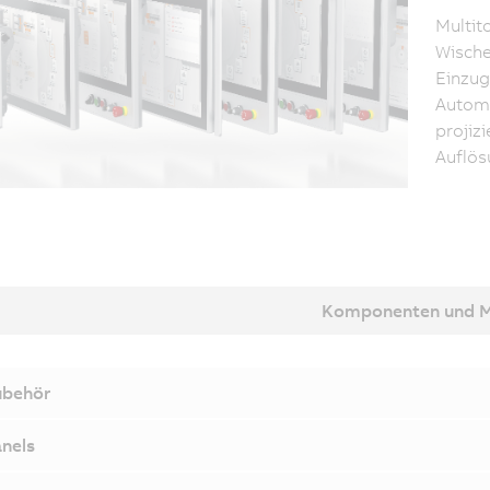
Multit
Wische
Einzug
Automa
projiz
Auflös
Komponenten und 
ubehör
nels