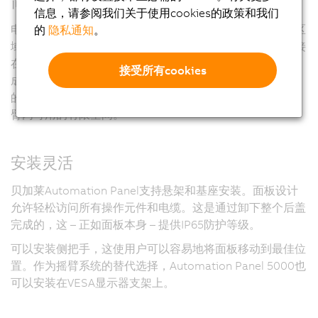
简单接线
信息，请参阅我们关于使用cookies的政策和我们
电缆通过摇臂系统安装，并可轻松连至带IP65防护等级的区
的
隐私通知
。
域，这样就能使用低成本的标准电缆。安装的面板直接连接
在摇臂上。设备设置与设备安装一样采取模块化的方式完
接受所有cookies
成。选择贝加莱新一代显示传输技术Smart Display Link 3
的客户可以从纤细的RJ45接头中获益，它完美地适用于摇
臂内可用的有限空间。
安装灵活
贝加莱Automation Panel支持悬架和基座安装。面板设计
允许轻松访问所有操作元件和电缆。这是通过卸下整个后盖
完成的，这 – 正如面板本身 – 提供IP65防护等级。
可以安装侧把手，这使用户可以容易地将面板移动到最佳位
置。作为摇臂系统的替代选择，Automation Panel 5000也
可以安装在VESA显示器支架上。