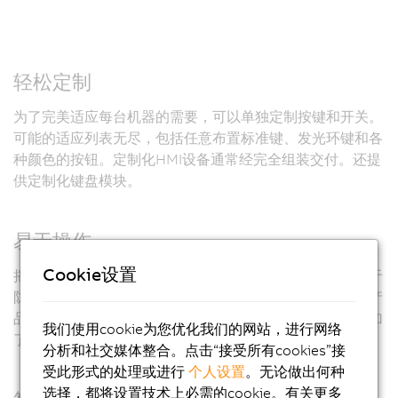
轻松定制
为了完美适应每台机器的需要，可以单独定制按键和开关。
可能的适应列表无尽，包括任意布置标准键、发光环键和各
种颜色的按钮。定制化HMI设备通常经完全组装交付。还提
供定制化键盘模块。
易于操作
Cookie设置
摇臂设备可以使用触摸屏或其它控制元件。双手手势可用于
防止无意中触发关键操作。模拟电阻式单点触摸屏丰富了产
品线。按钮、选择开关、钥匙开关以及集成的急停按钮增加
我们使用cookie为您优化我们的网站，进行网络
了用户的舒适感。
分析和社交媒体整合。点击“接受所有cookies”接
受此形式的处理或进行
个人设置
。无论做出何种
选择，都将设置技术上必需的cookie。有关更多