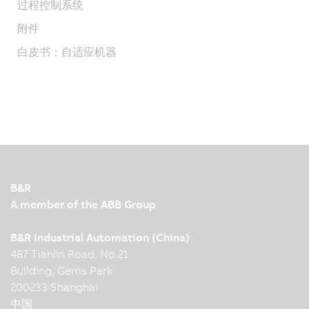
过程控制系统
附件
白皮书：自适应机器
B&R
A member of the ABB Group
B&R Industrial Automation (China)
487 Tianlin Road, No.21
Building, Gems Park
200233 Shanghai
中国