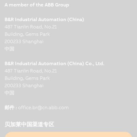
A member of the ABB Group
B&R Industrial Automation (China)
487 Tianlin Road, No.21
Building, Gems Park
200233 Shanghai
中国
B&R Industrial Automation (China) Co., Ltd.
487 Tianlin Road, No.21
Building, Gems Park
200233 Shanghai
中国
邮件 :
office.br
@
cn.abb.com
贝加莱中国渠道专区