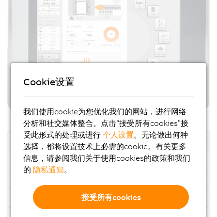
Cookie设置
我们使用cookie为您优化我们的网站，进行网络
分析和社交媒体整合。点击“接受所有cookies”接
受此形式的处理或进行
个人设置
。无论做出何种
对角线
分辨率
触摸屏
RFID
选择，都将设置技术上必需的cookie。有关更多
信息，请参阅我们关于使用cookies的政策和我们
7"
WVGA
模拟电阻式
无
的
隐私通知
。
10.4"
VGA
模拟电阻式
有
接受所有cookies
10.4"
SVGA
模拟电阻式
有
15"
XGA
模拟电阻式
有